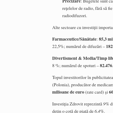
Precizare
: Bugetele sunt ca
rețelelor de radio, fără să fi
radiodifuzori.
Alte sectoare cu investiții importa
Farmaceutice/Sănătate
85,3 mi
:
182
22,5%; numărul de difuzări –
Divertisment & Media/Timp li
82.476
8 %; numărul de spoturi –
Topul investitorilor în publicitate
(Polonia), producător de medicam
milioane de euro
60
(rate card) și
Investiția Zdrovit reprezintă
9%
di
dețin o cotă de piață de
6,4%
.