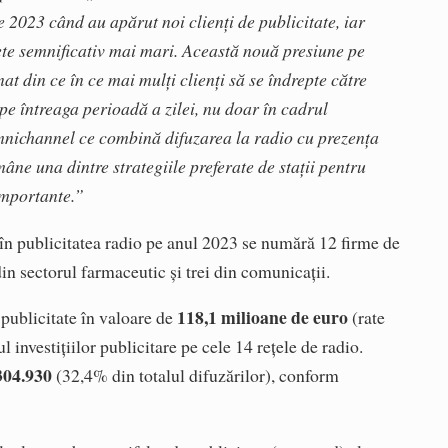
2023 când au apărut noi clienți de publicitate, iar
gete semnificativ mai mari. Această nouă presiune pe
at din ce în ce mai mulți clienți să se îndrepte către
 pe întreaga perioadă a zilei, nu doar în cadrul
nichannel ce combină difuzarea la radio cu prezența
âne una dintre strategiile preferate de stații pentru
importante.”
 în publicitatea radio pe anul 2023 se numără 12 firme de
din sectorul farmaceutic și trei din comunicații.
118,1 milioane de euro
 publicitate în valoare de
(rate
 investițiilor publicitare pe cele 14 rețele de radio.
304.930
(32,4% din totalul difuzărilor), conform