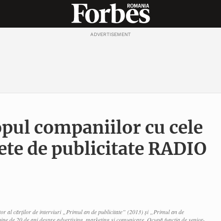
ADVERTISEMENT
pul companiilor cu cele
te de publicitate RADIO
autor al cărților de interviuri „Primul an de publicitate” (2013) și „Primul an de
ine de 20 de ani despre advertising, marketing și comunicare. Ocupă funcția de senior-