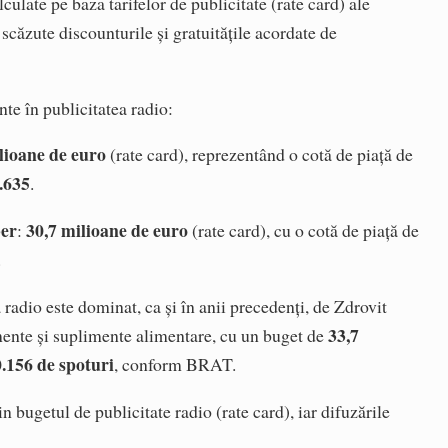
lculate pe baza tarifelor de publicitate (rate card) ale
e scăzute discounturile și gratuitățile acordate de
nte în publicitatea radio:
lioane de euro
(rate card), reprezentând o cotă de piață de
.635
.
ber
30,7 milioane de euro
:
(rate card), cu o cotă de piață de
.
a radio este dominat, ca și în anii precedenți, de Zdrovit
33,7
ente și suplimente alimentare, cu un buget de
.156 de spoturi
, conform BRAT.
n bugetul de publicitate radio (rate card), iar difuzările