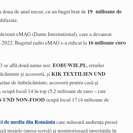
19 milioane de
a doua de anul trecut, cu un buget brut de
difuzate.
 a devenit eMAG (Dante International), care a devansat
16 milioane euro
n 2022. Bugetul radio eMAG s-a ridicat la
EOBUWIE.PL
23 se află două nume noi:
, retailer
KIK TEXTILIEN UND
ăcăminte și accesorii, și
azine de îmbrăcăminte, accesorii pentru casă și
L
ocupă locul 14 în top (5,2 milioane de euro – rate
EN UND NON-FOOD
ocupă locul 17 (4 milioane de
iei de media din România
care măsoară audiența presei
ză tirajele (presa scrisă) și monitorizează investițiile în