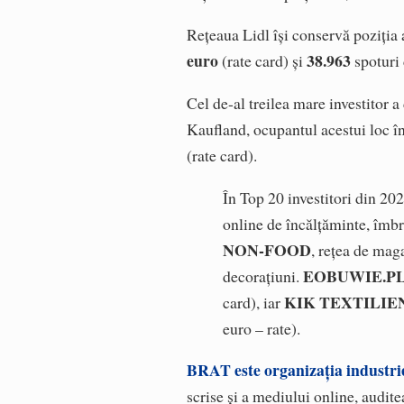
Rețeaua Lidl își conservă poziția 
euro
38.963
(rate card) și
spoturi 
Cel de-al treilea mare investitor
Kaufland, ocupantul acestui loc î
(rate card).
În Top 20 investitori din 20
online de încălțăminte, îmbr
NON-FOOD
, rețea de mag
EOBUWIE.P
decorațiuni.
KIK TEXTILI
card), iar
euro – rate).
BRAT este organizația industr
scrise și a mediului online, auditea