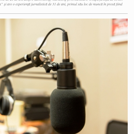
” și are o experiență jurnalistică de 31 de ani, primul său loc de muncă în presă fiind