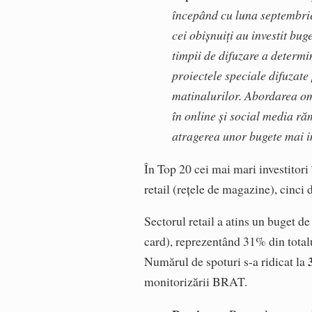
începând cu luna septembrie 
cei obișnuiți au investit bu
timpii de difuzare a determin
proiectele speciale difuzate
matinalurilor. Abordarea om
în online și social media răm
atragerea unor bugete mai 
În Top 20 cei mai mari investitori
retail (rețele de magazine), cinci 
Sectorul retail a atins un buget de
card), reprezentând 31% din totalul
Numărul de spoturi s-a ridicat la
monitorizării BRAT.