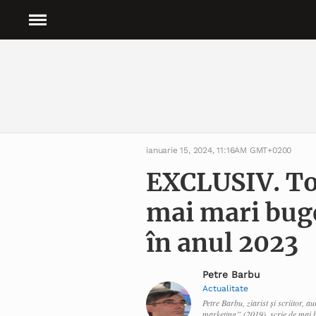
ianuarie 15, 2024, 11:16AM GMT+0200
EXCLUSIV. To
mai mari buge
în anul 2023
Petre Barbu
Actualitate
Petre Barbu, ziarist și scriitor, 
marketing” (2019), scrie de mai b