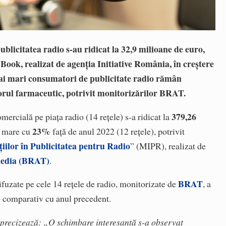
 publicitatea radio s-au ridicat la 32,9 milioane de euro,
ook, realizat de agenția Initiative România, în creștere
ai mari consumatori de publicitate radio rămân
torul farmaceutic, potrivit monitorizărilor BRAT.
379,26
mercială pe piața radio (14 rețele) s-a ridicat la
23%
i mare cu
față de anul 2022 (12 rețele), potrivit
țiilor în Publicitatea pentru Radio
” (MIPR), realizat de
media (BRAT)
.
BRAT
fuzate pe cele 14 rețele de radio, monitorizate de
, a
 comparativ cu anul precedent.
precizează: „O schimbare interesantă s-a observat