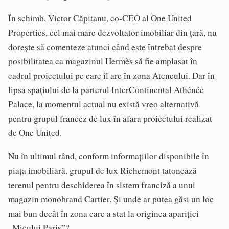
În schimb, Victor Căpitanu, co-CEO al One United
Properties, cel mai mare dezvoltator imobiliar din țară, nu
dorește să comenteze atunci când este întrebat despre
posibilitatea ca magazinul Hermès să fie amplasat în
cadrul proiectului pe care îl are în zona Ateneului. Dar în
lipsa spațiului de la parterul InterContinental Athénée
Palace, la momentul actual nu există vreo alternativă
pentru grupul francez de lux în afara proiectului realizat
de One United.
Nu în ultimul rând, conform informațiilor disponibile în
piața imobiliară, grupul de lux Richemont tatonează
terenul pentru deschiderea în sistem franciză a unui
magazin monobrand Cartier. Și unde ar putea găsi un loc
mai bun decât în zona care a stat la originea apariției
„Micului Paris”?