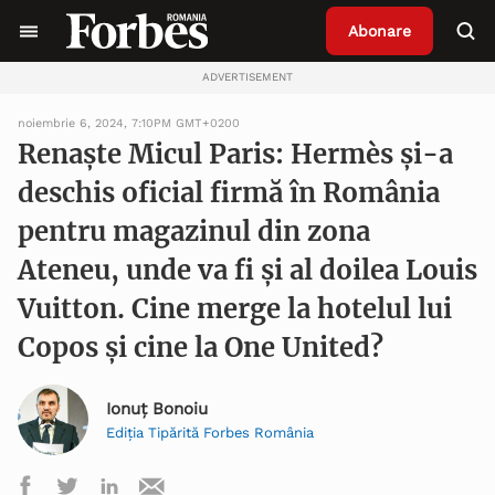
Abonare
ADVERTISEMENT
noiembrie 6, 2024, 7:10PM GMT+0200
Renaște Micul Paris: Hermès și-a
deschis oficial firmă în România
pentru magazinul din zona
Ateneu, unde va fi și al doilea Louis
Vuitton. Cine merge la hotelul lui
Copos și cine la One United?
Ionuț Bonoiu
Ediția Tipărită Forbes România