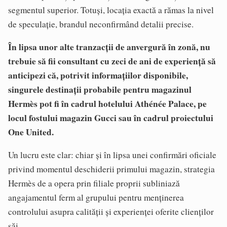
segmentul superior. Totuși, locația exactă a rămas la nivel
de speculație, brandul neconfirmând detalii precise.
În lipsa unor alte tranzacții de anvergură în zonă, nu
trebuie să fii consultant cu zeci de ani de experiență să
anticipezi că, potrivit informațiilor disponibile,
singurele destinații probabile pentru magazinul
Hermès pot fi în cadrul hotelului Athénée Palace, pe
locul fostului magazin Gucci sau în cadrul proiectului
One United.
Un lucru este clar: chiar și în lipsa unei confirmări oficiale
privind momentul deschiderii primului magazin, strategia
Hermès de a opera prin filiale proprii subliniază
angajamentul ferm al grupului pentru menținerea
controlului asupra calității și experienței oferite clienților
săi.