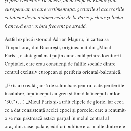
și prea costisitor. De aceea, au descoperit Bucureștiul
europenizat, în care vestimentația, gesturile și accesoriile
cotidiene devin aidoma celor de la Paris și chiar și limba
franceză era vorbită frecvent pe stradă.
Astfel explică istoricul Adrian Majuru, în cartea sa
Timpul orașului București, originea mitului „Micul
Paris”, o sintagmă mai puțin cunoscută printre locuitorii
Capitalei, care erau conștienți de faliile sociale dintre
centrul exclusiv european și periferia oriental-balcanică.
„Exista o reală șansă de schimbare pentru toate periferiile
insalubre, fapt început cu greu și timid la începul anilor
’30.” (…) „Micul Paris și-a trăit clipele de glorie, iar ceea
ce a dat consistență acelei epoci și poreclei care a renumit-
o se mai păstrează astăzi parțial în inelul central al
orașului: case, palate, edificii publice etc., multe dintre ele