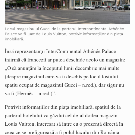
Locul magazinului Gucci de la parterul Intercontinental Athénée
Palace va fi luat de Louis Vuitton, potrivit informațiilor din piața
imobiliară.
Însă reprezentanții InterContinental Athénée Palace
infirmă că francezii ar putea deschide acolo un magazin:
„O să anunțăm la începutul lunii decembrie mai multe
(despre magazinul care va fi deschis pe locul fostului
spațiu ocupat de magazinul Gucci – n.red.), dar sigur nu
va fi (Hermès – n.red.)”.
Potrivit informațiilor din piața imobiliară, spațiul de la
parterul hotelului va găzdui cel de-al doilea magazin
Louis Vuitton, interesat să intre cu o prezență directă în
ceea ce se prefigurează a fi polul luxului din România.