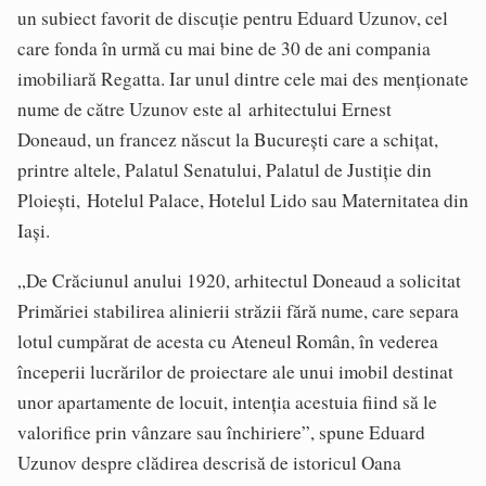
un subiect favorit de discuție pentru Eduard Uzunov, cel
care fonda în urmă cu mai bine de 30 de ani compania
imobiliară Regatta. Iar unul dintre cele mai des menționate
nume de către Uzunov este al arhitectului Ernest
Doneaud, un francez născut la București care a schițat,
printre altele, Palatul Senatului, Palatul de Justiție din
Ploiești, Hotelul Palace, Hotelul Lido sau Maternitatea din
Iași.
„De Crăciunul anului 1920, arhitectul Doneaud a solicitat
Primăriei stabilirea alinierii străzii fără nume, care separa
lotul cumpărat de acesta cu Ateneul Român, în vederea
începerii lucrărilor de proiectare ale unui imobil destinat
unor apartamente de locuit, intenția acestuia fiind să le
valorifice prin vânzare sau închiriere”, spune Eduard
Uzunov despre clădirea descrisă de istoricul Oana