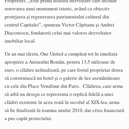
Properties. „Este prima noastră dezvoltare care include
renovarea unui monument istoric, având ca obiectiv
protejarea și regenerarea patrimoniului cultural din
centrul Capitalei”, spuneau Victor Căpitanu și Andrei
Diaconescu, fondatorii celui mai valoros dezvoltator
imobiliar local.
Un an mai târziu, One United a cumpărat tot în imediata
apropiere a Ateneului Român, pentru 13,5 milioane de
euro, o clădire nefinalizată, pe care fostul proprietar dorea
să construiască un hotel și o galerie de lux asemănătoare
cu cele din Place Vendôme din Paris. Clădirea, care urma
să aibă un design ce reprezenta o replică fidelă a unei
clădiri existente în acea zonă în secolul al XIX-lea, urma
să fie finalizată în toamna anului 2010, dar criza financiară
a pus capăt proiectului.