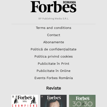
BP Publishing Media S.R.L
Terms and conditions
Contact
Abonamente
Politică de confidențialitate
Politica privind cookies
Publicitate în Print
Publicitate în Online
Events Forbes România
Reviste