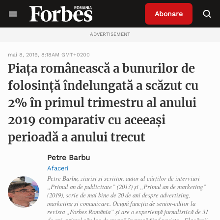
Abonare
ADVERTISEMENT
mai 8, 2019, 8:18AM GMT+0200
Piața românească a bunurilor de
folosință îndelungată a scăzut cu
2% în primul trimestru al anului
2019 comparativ cu aceeași
perioadă a anului trecut
Petre Barbu
Afaceri
Petre Barbu, ziarist și scriitor, autor al cărților de interviuri
„Primul an de publicitate” (2013) și „Primul an de marketing”
(2019), scrie de mai bine de 20 de ani despre advertising,
marketing și comunicare. Ocupă funcția de senior-editor la
revista „Forbes România” și are o experiență jurnalistică de 31