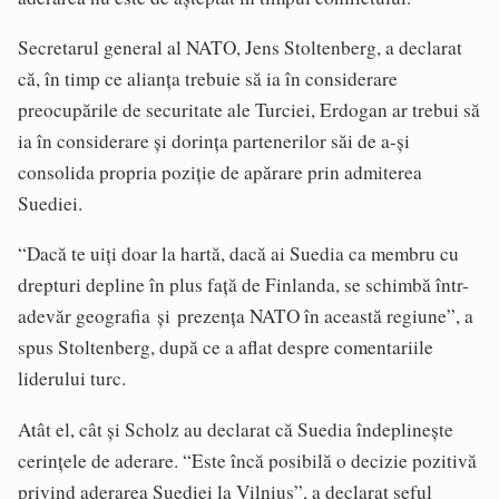
Secretarul general al NATO, Jens Stoltenberg, a declarat
că, în timp ce alianța trebuie să ia în considerare
preocupările de securitate ale Turciei, Erdogan ar trebui să
ia în considerare și dorința partenerilor săi de a-și
consolida propria poziție de apărare prin admiterea
Suediei.
“Dacă te uiți doar la hartă, dacă ai Suedia ca membru cu
drepturi depline în plus față de Finlanda, se schimbă într-
adevăr geografia și prezența NATO în această regiune”, a
spus Stoltenberg, după ce a aflat despre comentariile
liderului turc.
Atât el, cât și Scholz au declarat că Suedia îndeplinește
cerințele de aderare. “Este încă posibilă o decizie pozitivă
privind aderarea Suediei la Vilnius”, a declarat șeful