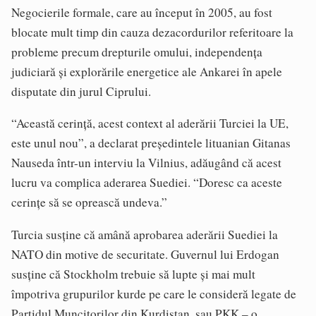
Negocierile formale, care au început în 2005, au fost
blocate mult timp din cauza dezacordurilor referitoare la
probleme precum drepturile omului, independența
judiciară și explorările energetice ale Ankarei în apele
disputate din jurul Ciprului.
“Această cerință, acest context al aderării Turciei la UE,
este unul nou”, a declarat președintele lituanian Gitanas
Nauseda într-un interviu la Vilnius, adăugând că acest
lucru va complica aderarea Suediei. “Doresc ca aceste
cerințe să se oprească undeva.”
Turcia susține că amână aprobarea aderării Suediei la
NATO din motive de securitate. Guvernul lui Erdogan
susține că Stockholm trebuie să lupte și mai mult
împotriva grupurilor kurde pe care le consideră legate de
Partidul Muncitorilor din Kurdistan, sau PKK – o