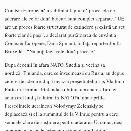
Comisia Europeană a subliniat faptul că procesele de
aderare ale celor două blocuri sunt complet separate. “UE
are un proces foarte structurat de extindere și există un set
foarte clar de pași”, a declarat purtătoarea de cuvânt a
Comisiei Europene, Dana Spinant, în fața reporterilor la
Bruxelles. “Nu poți lega cele două procese.”
După decenii în afara NATO, Suedia și vecina sa
nordică, Finlanda, care se învecinează cu Rusia, au depus
cerere de aderare după invazia președintelui rus Vladimir
Putin în Ucraina. Finlanda a obținut aprobarea Turciei
acum trei luni și a intrat în NATO în luna aprilie.
Președintele ucrainean Volodymyr Zelenskiy se
deplasează și el la summitul de la Vilnius pentru a cere
semnale clare de susținere pentru aderarea Ucrainei, deși
aderarea nu este de așteptat în timpul conflictului.