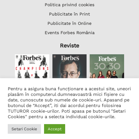
Politica privind cookies
Publicitate în Print
Publicitate în Online
Events Forbes România
Reviste
Pentru a asigura buna funcționare a acestui site, uneori
plasăm în computerul dumneavoastră mici fișiere cu
date, cunoscute sub numele de cookie-uri. Apasand pe
butonul de “Accept”, iti dai acordul pentru folosirea
Lista Firme
TUTUROR cookie-urilor. Poti apasa pe butonul "Setari
Transcription Software Vatis Tech
Cookies" pentru a selecta individual cookie-urile.
Găzduire web
Setari Cookie
Accept