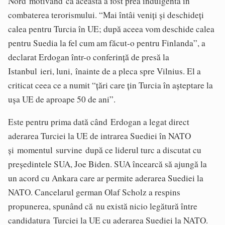
Nord motivând că aceasta a fost prea indulgentă în
combaterea terorismului. “Mai întâi veniți și deschideți
calea pentru Turcia în UE; după aceea vom deschide calea
pentru Suedia la fel cum am făcut-o pentru Finlanda”, a
declarat Erdogan într-o conferință de presă la
Istanbul ieri, luni, înainte de a pleca spre Vilnius. El a
criticat ceea ce a numit “țări care țin Turcia în așteptare la
ușa UE de aproape 50 de ani”.
Este pentru prima dată când Erdogan a legat direct
aderarea Turciei la UE de intrarea Suediei în NATO
și momentul survine după ce liderul turc a discutat cu
președintele SUA, Joe Biden. SUA încearcă să ajungă la
un acord cu Ankara care ar permite aderarea Suediei la
NATO. Cancelarul german Olaf Scholz a respins
propunerea, spunând că nu există nicio legătură între
candidatura Turciei la UE cu aderarea Suediei la NATO.