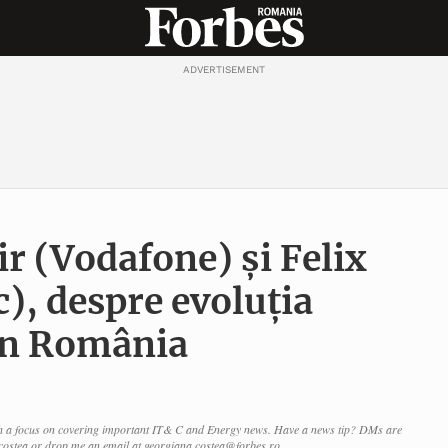
ADVERTISEMENT
 (Vodafone) și Felix
c), despre evoluția
 în România
th a focus on covering important IT& C and Energy news. Have a news tip? DMs are
stea or drop me an email at georgiana.costea@forbes.ro