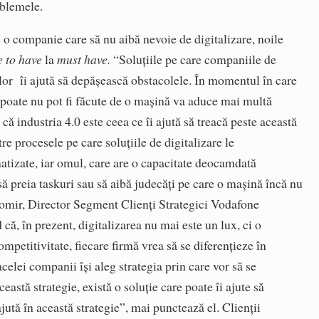
oblemele.
o companie care să nu aibă nevoie de digitalizare, noile
 to have
la
must have.
“Soluțiile pe care companiile de
lor îi ajută să depășească obstacolele. În momentul în care
 poate nu pot fi făcute de o mașină va aduce mai multă
 că industria 4.0 este ceea ce îi ajută să treacă peste această
re procesele pe care soluțiile de digitalizare le
atizate, iar omul, care are o capacitate deocamdată
să preia taskuri sau să aibă judecăți pe care o mașină încă nu
gomir, Director Segment Clienți Strategici Vodafone
, în prezent, digitalizarea nu mai este un lux, ci o
mpetitivitate, fiecare firmă vrea să se diferențieze în
acelei companii își aleg strategia prin care vor să se
ceastă strategie, există o soluție care poate îi ajute să
ajută în această strategie”, mai punctează el. Clienții