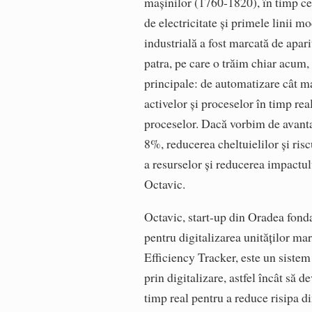
mașinilor (1760-1820), în timp ce 
de electricitate și primele linii 
industrială a fost marcată de apariț
patra, pe care o trăim chiar acum, 
principale: de automatizare cât ma
activelor și proceselor în timp rea
proceselor. Dacă vorbim de avantaj
8%, reducerea cheltuielilor și ris
a resurselor și reducerea impactu
Octavic.
Octavic, start-up din Oradea fonda
pentru digita­lizarea unităţilor m
Efficiency Tracker, este un sistem 
prin digitalizare, astfel încât să 
timp real pentru a reduce risipa di