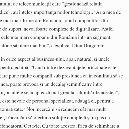
ntului de telecomunicații care “gestionează relația
dice”, au înțeles importanța noilor tehnologii. “Aria mea de
ele mai mari firme din România, topul companiilor din
de suport, nevoi foarte complexe de digitalizare. Astfel
e cele mai mari companii din România într-un segment,
odafone să ofere mai bun”, a explicat Dinu Dragomir.
în orice aspect al business-ului, apar, natural, și unele
și pentru echipă. “Unul dintre dezavantajele principale este
 care pune multe companii sub presiunea ca în continuu să se
nea, poate provoca și un decalaj semnificativ între
ușor, altele se adaptează mai greu la schimbările acestea”,
este nevoie de personal specializat, adaugă el, pentru a
automatizate. “Noi încercăm să reducem cât mai mult
e și încercăm să oferim o soluție completă și în pas cu
ofondatorul Octavic. Cu toate acestea, frica de schimbare a