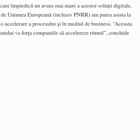
 care împiedică un avans mai mare a acestor soluții digitale,
ite de Uniunea Europeană (inclusiv PNRR) am putea asista la
i o accelerare a procesului și în mediul de business. “Aceasta
 statului va forța companiile să accelereze ritmul”, conchide