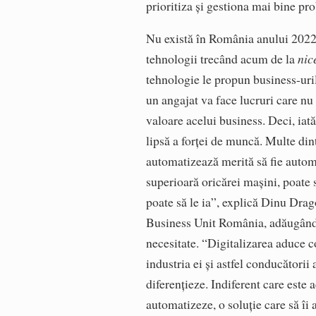
prioritiza și gestiona mai bine pr
Nu există în România anului 2022 
tehnologii trecând acum de la
nice
tehnologie le propun business-uri
un angajat va face lucruri care nu
valoare acelui business. Deci, iată
lipsă a forței de muncă. Multe dint
automatizează merită să fie autom
superioară oricărei mașini, poate 
poate să le ia”, explică Dinu Dra
Business Unit România, adăugând că
necesitate. “Digitalizarea aduce co
industria ei și astfel conducătorii 
diferențieze. Indiferent care este a
automatizeze, o soluție care să îi 