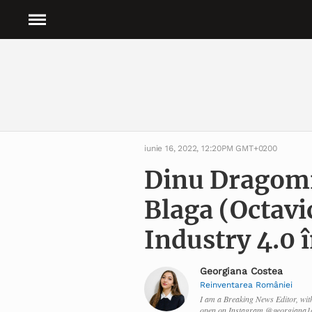
iunie 16, 2022, 12:20PM GMT+0200
Dinu Dragomir
Blaga (Octavi
Industry 4.0
Georgiana Costea
Reinventarea României
I am a Breaking News Editor, wi
open on Instagram @georgiana1co