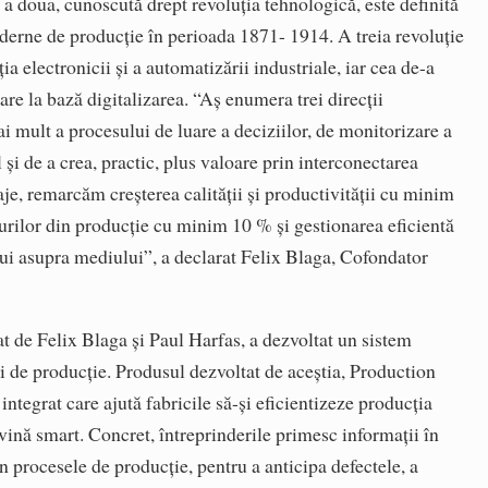
a doua, cunoscută drept revoluția tehnologică, este definită
moderne de producție în perioada 1871- 1914. A treia revoluție
ia electronicii și a automatizării industriale, iar cea de-a
are la bază digitalizarea. “Aș enumera trei direcții
i mult a procesului de luare a deciziilor, de monitorizare a
l și de a crea, practic, plus valoare prin interconectarea
e, remarcăm creșterea calității și productivității cu minim
curilor din producție cu minim 10 % și gestionarea eficientă
lui asupra mediului”, a declarat Felix Blaga, Cofondator
t de Felix Blaga și Paul Harfas, a dez­voltat un sistem
ari de producţie. Produsul dezvoltat de aceștia, Production
integrat care ajută fabricile să-și eficientizeze producția
devină smart. Concret, întreprinderile primesc informații în
n procesele de producție, pentru a anticipa defectele, a