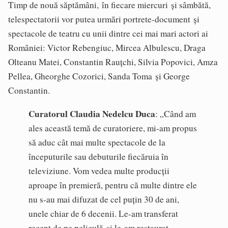
Timp de nouă săptămâni, în fiecare miercuri și sâmbătă,
telespectatorii vor putea urmări portrete-document și
spectacole de teatru cu unii dintre cei mai mari actori ai
României: Victor Rebengiuc, Mircea Albulescu, Draga
Olteanu Matei, Constantin Rauțchi, Silvia Popovici, Amza
Pellea, Gheorghe Cozorici, Sanda Toma și George
Constantin.
Curatorul Claudia Nedelcu Duca
: „Când am
ales această temă de curatoriere, mi-am propus
să aduc cât mai multe spectacole de la
începuturile sau debuturile fiecăruia în
televiziune. Vom vedea multe producții
aproape în premieră, pentru că multe dintre ele
nu s-au mai difuzat de cel puțin 30 de ani,
unele chiar de 6 decenii. Le-am transferat
recent de pe peliculă și le-am restaurat