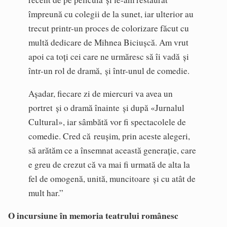
împreună cu colegii de la sunet, iar ulterior au
trecut printr-un proces de colorizare făcut cu
multă dedicare de Mihnea Biciușcă. Am vrut
apoi ca toți cei care ne urmăresc să îi vadă și
într-un rol de dramă, și într-unul de comedie.
Așadar, fiecare zi de miercuri va avea un
portret și o dramă înainte și după «Jurnalul
Cultural», iar sâmbătă vor fi spectacolele de
comedie. Cred că reușim, prin aceste alegeri,
să arătăm ce a însemnat această generație, care
e greu de crezut că va mai fi urmată de alta la
fel de omogenă, unită, muncitoare și cu atât de
mult har.”
O incursiune în memoria teatrului românesc