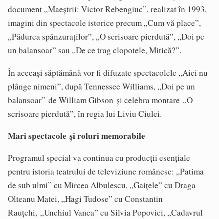
document „Maeștrii: Victor Rebengiuc”, realizat în 1993,
imagini din spectacole istorice precum „Cum vă place”,
„Pădurea spânzuraților”, „O scrisoare pierdută”, „Doi pe
un balansoar” sau „De ce trag clopotele, Mitică?”.
În aceeași săptămână vor fi difuzate spectacolele „Aici nu
plânge nimeni”, după Tennessee Williams, „Doi pe un
balansoar” de William Gibson și celebra montare „O
scrisoare pierdută”, în regia lui Liviu Ciulei.
Mari spectacole ș
i roluri memorabile
Programul special va continua cu producții esențiale
pentru istoria teatrului de televiziune românesc: „Patima
de sub ulmi” cu Mircea Albulescu, „Gaițele” cu Draga
Olteanu Matei, „Hagi Tudose” cu Constantin
Rauțchi, „Unchiul Vanea” cu Silvia Popovici, „Cadavrul