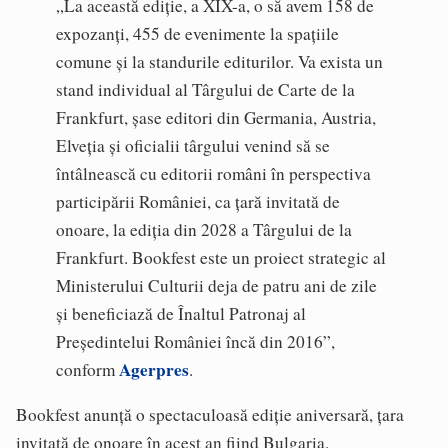
„La această ediție, a XIX-a, o să avem 158 de
expozanți, 455 de evenimente la spațiile
comune și la standurile editurilor. Va exista un
stand individual al Târgului de Carte de la
Frankfurt, șase editori din Germania, Austria,
Elveția și oficialii târgului venind să se
întâlnească cu editorii români în perspectiva
participării României, ca țară invitată de
onoare, la ediția din 2028 a Târgului de la
Frankfurt. Bookfest este un proiect strategic al
Ministerului Culturii deja de patru ani de zile
și beneficiază de Înaltul Patronaj al
Președintelui României încă din 2016”,
Agerpres
conform
.
Bookfest anunță o spectaculoasă ediție aniversară, țara
invitată de onoare în acest an fiind Bulgaria.