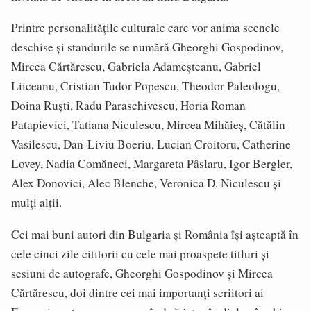
Printre personalitățile culturale care vor anima scenele
deschise și standurile se numără Gheorghi Gospodinov,
Mircea Cărtărescu, Gabriela Adameșteanu, Gabriel
Liiceanu, Cristian Tudor Popescu, Theodor Paleologu,
Doina Ruști, Radu Paraschivescu, Horia Roman
Patapievici, Tatiana Niculescu, Mircea Mihăieș, Cătălin
Vasilescu, Dan-Liviu Boeriu, Lucian Croitoru, Catherine
Lovey, Nadia Comăneci, Margareta Pâslaru, Igor Bergler,
Alex Donovici, Alec Blenche, Veronica D. Niculescu și
mulți alții.
Cei mai buni autori din Bulgaria și România își așteaptă în
cele cinci zile cititorii cu cele mai proaspete titluri și
sesiuni de autografe, Gheorghi Gospodinov și Mircea
Cărtărescu, doi dintre cei mai importanți scriitori ai