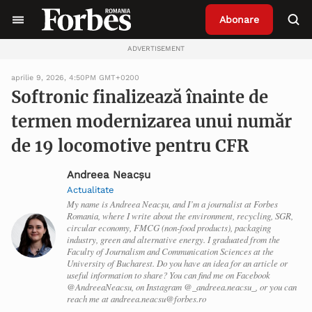
Abonare
ADVERTISEMENT
aprilie 9, 2026, 4:50PM GMT+0200
Softronic finalizează înainte de
termen modernizarea unui număr
de 19 locomotive pentru CFR
Andreea Neacșu
Actualitate
My name is Andreea Neacșu, and I’m a journalist at Forbes
Romania, where I write about the environment, recycling, SGR,
circular economy, FMCG (non-food products), packaging
industry, green and alternative energy. I graduated from the
Faculty of Journalism and Communication Sciences at the
University of Bucharest. Do you have an idea for an article or
useful information to share? You can find me on Facebook
@AndreeaNeacsu, on Instagram @_andreea.neacsu_, or you can
reach me at andreea.neacsu@forbes.ro