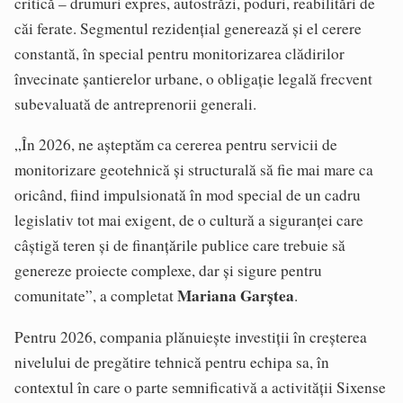
critică – drumuri expres, autostrăzi, poduri, reabilitări de
căi ferate. Segmentul rezidențial generează și el cerere
constantă, în special pentru monitorizarea clădirilor
învecinate șantierelor urbane, o obligație legală frecvent
subevaluată de antreprenorii generali.
„În 2026, ne așteptăm ca cererea pentru servicii de
monitorizare geotehnică și structurală să fie mai mare ca
oricând, fiind impulsionată în mod special de un cadru
legislativ tot mai exigent, de o cultură a siguranței care
câștigă teren și de finanțările publice care trebuie să
genereze proiecte complexe, dar și sigure pentru
Mariana Garștea
comunitate”, a completat
.
Pentru 2026, compania plănuiește investiții în creșterea
nivelului de pregătire tehnică pentru echipa sa, în
contextul în care o parte semnificativă a activității Sixense