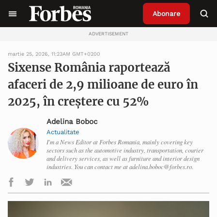
Abonare
ADVERTISEMENT
martie 25, 2026, 11:23AM GMT+0200
Sixense România raportează
afaceri de 2,9 milioane de euro în
2025, în creștere cu 52%
Adelina Boboc
Actualitate
I'm a News Editor at Forbes Romania, mainly covering key
sectors such as the automotive industry, transportation, courier
and delivery services, as well as furniture and interior design
industries. You can contact me at adelina.boboc@forbes.ro.