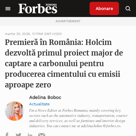
Abonare
ADVERTISEMENT
martie 25, 2026, 11:17AM GMT+0200
Premieră în România: Holcim
dezvoltă primul proiect major de
captare a carbonului pentru
producerea cimentului cu emisii
aproape zero
Adelina Boboc
Actualitate
I'm a News Editor at Forbes Romania, mainly covering key
sectors such as the automotive industry, transportation, courier
and delivery services, as well as furniture and interior design
industries. You can contact me at adelina.boboc@forbes.ro.