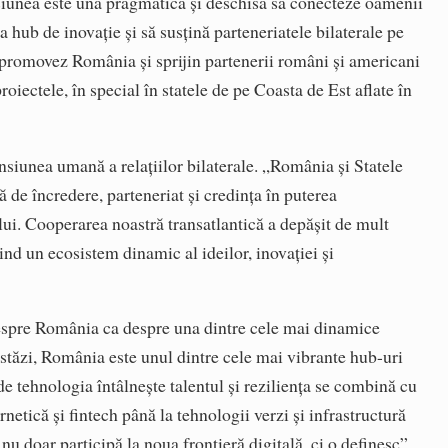
iunea este una pragmatică și deschisă să conecteze oamenii
 hub de inovație și să susțină parteneriatele bilaterale pe
promovez România și sprijin partenerii români și americani
proiectele, în special în statele de pe Coasta de Est aflate în
siunea umană a relațiilor bilaterale. „România și Statele
ă de încredere, parteneriat și credința în puterea
ui. Cooperarea noastră transatlantică a depășit de mult
nind un ecosistem dinamic al ideilor, inovației și
 despre România ca despre una dintre cele mai dinamice
stăzi, România este unul dintre cele mai vibrante hub-uri
 tehnologia întâlnește talentul și reziliența se combină cu
rnetică și fintech până la tehnologii verzi și infrastructură
u doar participă la noua frontieră digitală, ci o definesc”.