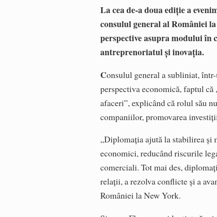
La cea de-a doua ediție a eveni
consulul general al României la
perspective asupra modului în 
antreprenoriatul și inovația.
C
onsulul general a subliniat, înt
perspectiva economică, faptul că „
afaceri”, explicând că rolul său nu
companiilor, promovarea investițiil
„Diplomația ajută la stabilirea și 
economici, reducând riscurile legat
comerciali. Tot mai des, diplomați
relații, a rezolva conflicte și a av
României la New York.