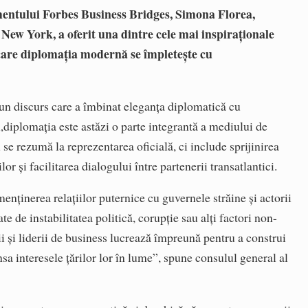
mentului Forbes Business Bridges, Simona Florea,
 New York, a oferit una dintre cele mai inspiraționale
care diplomația modernă se împletește cu
r-un discurs care a îmbinat eleganța diplomatică cu
diplomația este astăzi o parte integrantă a mediului de
 se rezumă la reprezentarea oficială, ci include sprijinirea
or și facilitarea dialogului între partenerii transatlantici.
menținerea relațiilor puternice cu guvernele străine și actorii
e de instabilitatea politică, corupție sau alți factori non-
i și liderii de business lucrează împreună pentru a construi
ansa interesele țărilor lor în lume”, spune consulul general al