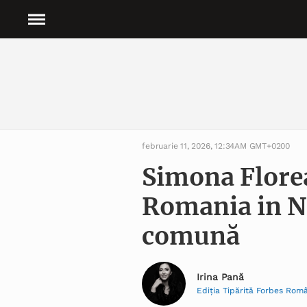
februarie 11, 2026, 12:34AM GMT+0200
Simona Florea
Romania in N
comună
Irina Pană
Ediția Tipărită Forbes Rom