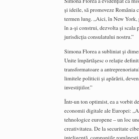
Simona Florea a evidențiat că mis
și ideile, să promoveze România ca
termen lung. „Aici, în New York, 
în a-și construi, dezvolta și scala 
jurisdicția consulatului nostru.”
Simona Florea a subliniat și dimen
Unite împărtășesc o relație definit
transformatoare a antreprenoriatul
limitele politicii și apărării, deve
investițiilor.”
Într-un ton optimist, ea a vorbit
economii digitale ale Europei: „A
tehnologice europene – un loc unde
creativitatea. De la securitate cibe
inteligentă, companiile românești n