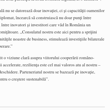
ă nu se datorează doar inovației, ci și capacității oamenilor
diplomat, încearcă să construiască nu doar punți între
i, între inovatori și investitori care văd în România un
omițătoare. „Consulatul nostru este aici pentru a sprijini
itățile noastre de business, stimulează investițiile bilaterale
perare.”
it o viziune clară asupra viitorului cooperării româno-
 accelerate, reziliența este cel mai valoros atu al nostru –
 deschidere. Parteneriatul nostru se bazează pe inovație,
ntru o creștere sustenabilă”.