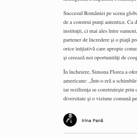
Succesul României pe scena global
de a construi punți autentice. Ca 
instituții, ci mai ales între oamen
partener de încredere și o piață pr
orice inițiativă care apropie comun
și creează noi oportunități de coo
În încheiere, Simona Florea a ofer
americane: „Într-o eră a schimbării
iar reziliența se construiește prin
diversitate și o viziune comună pe
Irina Pană