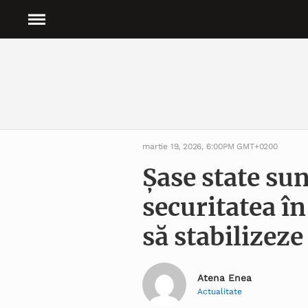
martie 19, 2026, 6:00PM GMT+0200
Șase state sun
securitatea î
să stabilizeze
Atena Enea
Actualitate