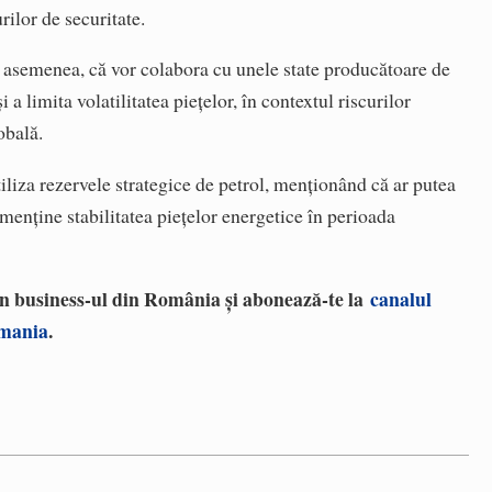
rilor de securitate.
e asemenea, că vor colabora cu unele state producătoare de
 a limita volatilitatea piețelor, în contextul riscurilor
obală.
tiliza rezervele strategice de petrol, menționând că ar putea
 menține stabilitatea piețelor energetice în perioada
 în business-ul din România și abonează-te la
canalul
omania
.