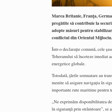
Marea Britanie, Franța, Germani
pregătite să contribuie la secu
adopte măsuri pentru stabilizare
conflictul din Orientul Mijlociu
Într-o declarație comună, cele șas
Teheranului să înceteze imediat ac
energetice globale.
Totodată, țările semnatare au tran
menite să asigure navigația în si
importante rute maritime pentru t
„Ne exprimăm disponibilitatea de a
în siguranță prin strâmtoare”, se a