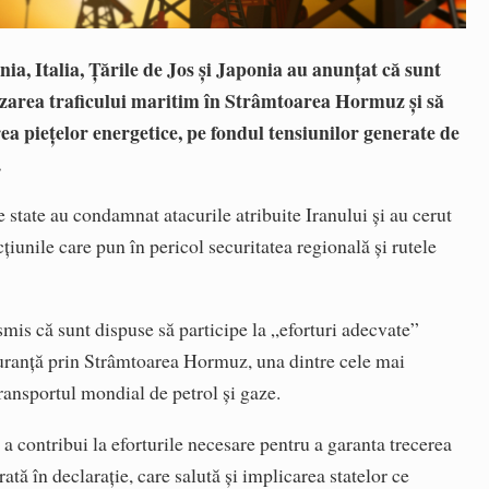
a, Italia, Țările de Jos și Japonia au anunțat că sunt
rizarea traficului maritim în Strâmtoarea Hormuz și să
a piețelor energetice, pe fondul tensiunilor generate de
.
e state au condamnat atacurile atribuite Iranului și au cerut
țiunile care pun în pericol securitatea regională și rutele
smis că sunt dispuse să participe la „eforturi adecvate”
guranță prin Strâmtoarea Hormuz, una dintre cele mai
ransportul mondial de petrol și gaze.
 contribui la eforturile necesare pentru a garanta trecerea
rată în declarație, care salută și implicarea statelor ce