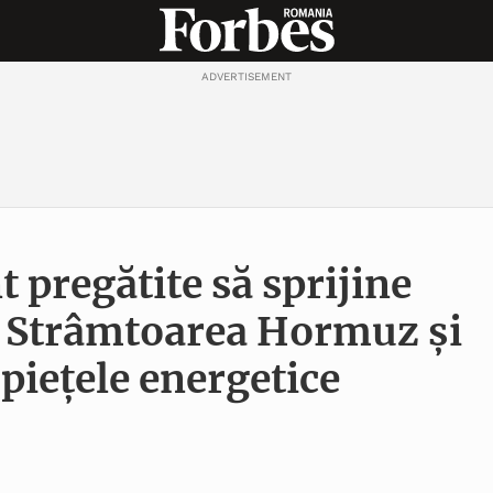
ADVERTISEMENT
t pregătite să sprijine
n Strâmtoarea Hormuz și
 piețele energetice