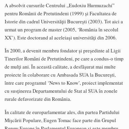
A absolvit cursurile Centrului „Eudoxiu Hurmuzachi”
pentru Românii de Pretutindeni (1999) și Facultatea de
Istorie din cadrul Universității București (2003). Tot aici a
urmat un program de master (2005, ‘România în secolul
XX’). Este doctorand al aceleiași universități din 2006.
În 2000, a devenit membru fondator și președinte al Ligii
Tinerilor Români de Pretutindeni, pe care a condus-o timp
de mulți ani. În această calitate, a desfășurat mai multe
proiecte în colaborare cu Ambasada SUA la București,
între care programul ‘News to Know’, proiect implementat
cu susținerea Departamentului de Stat al SUA în zonele
rurale defavorizate din România.
În calitate de europarlamentar ales, din partea Partidului
Mișcării Populare, Eugen Tomac face parte din Grupul
Renew Europe în Parlamentul European și este membru