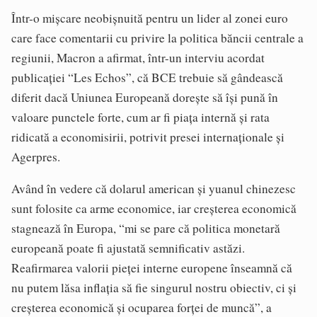
Într-o mişcare neobişnuită pentru un lider al zonei euro
care face comentarii cu privire la politica băncii centrale a
regiunii, Macron a afirmat, într-un interviu acordat
publicaţiei “Les Echos”, că BCE trebuie să gândească
diferit dacă Uniunea Europeană doreşte să îşi pună în
valoare punctele forte, cum ar fi piaţa internă şi rata
ridicată a economisirii, potrivit presei internaționale și
Agerpres.
Având în vedere că dolarul american şi yuanul chinezesc
sunt folosite ca arme economice, iar creşterea economică
stagnează în Europa, “mi se pare că politica monetară
europeană poate fi ajustată semnificativ astăzi.
Reafirmarea valorii pieţei interne europene înseamnă că
nu putem lăsa inflaţia să fie singurul nostru obiectiv, ci şi
creşterea economică şi ocuparea forţei de muncă”, a