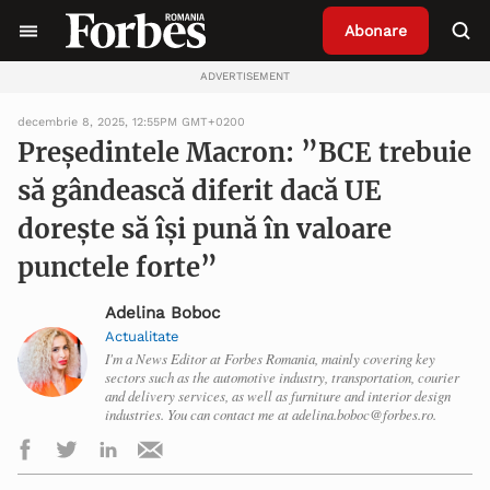
Abonare
ADVERTISEMENT
decembrie 8, 2025, 12:55PM GMT+0200
Președintele Macron: ”BCE trebuie
să gândească diferit dacă UE
doreşte să îşi pună în valoare
punctele forte”
Adelina Boboc
Actualitate
I'm a News Editor at Forbes Romania, mainly covering key
sectors such as the automotive industry, transportation, courier
and delivery services, as well as furniture and interior design
industries. You can contact me at adelina.boboc@forbes.ro.