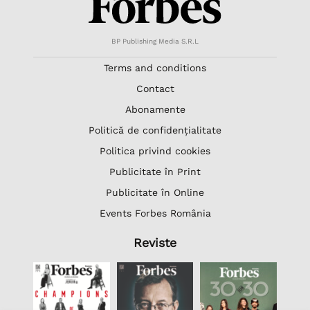
BP Publishing Media S.R.L
Terms and conditions
Contact
Abonamente
Politică de confidențialitate
Politica privind cookies
Publicitate în Print
Publicitate în Online
Events Forbes România
Reviste