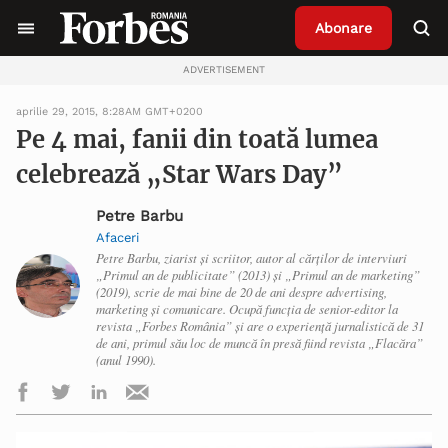
Abonare
ADVERTISEMENT
aprilie 29, 2015, 8:28AM GMT+0200
Pe 4 mai, fanii din toată lumea
celebrează „Star Wars Day”
Petre Barbu
Afaceri
Petre Barbu, ziarist și scriitor, autor al cărților de interviuri
„Primul an de publicitate” (2013) și „Primul an de marketing”
(2019), scrie de mai bine de 20 de ani despre advertising,
marketing și comunicare. Ocupă funcția de senior-editor la
revista „Forbes România” și are o experiență jurnalistică de 31
de ani, primul său loc de muncă în presă fiind revista „Flacăra”
(anul 1990).