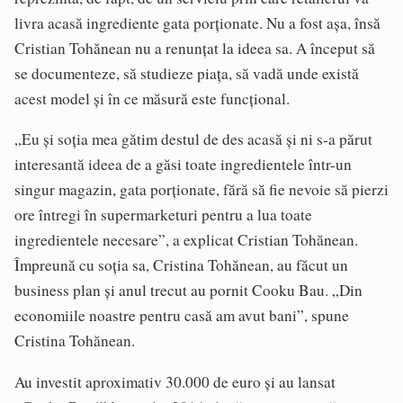
livra acasă ingrediente gata porționate. Nu a fost așa, însă
Cristian Tohănean nu a renunțat la ideea sa. A început să
se documenteze, să studieze piața, să vadă unde există
acest model și în ce măsură este funcțional.
„Eu și soția mea gătim destul de des acasă și ni s-a părut
interesantă ideea de a găsi toate ingredientele într-un
singur magazin, gata porționate, fără să fie nevoie să pierzi
ore întregi în supermarketuri pentru a lua toate
ingredientele necesare”, a explicat Cristian Tohănean.
Împreună cu soția sa, Cristina Tohănean, au făcut un
business plan și anul trecut au pornit Cooku Bau. „Din
economiile noastre pentru casă am avut bani”, spune
Cristina Tohănean.
Au investit aproximativ 30.000 de euro și au lansat