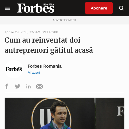
Abonare
ADVERTISEMENT
aprilie 29, 2015, 7:56AM GMT+0200
Cum au reinventat doi
antreprenori gătitul acasă
Forbes Romania
Afaceri