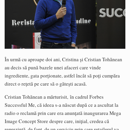
În urmă cu aproape doi ani, Cristina și Cristian Tohănean
au decis să pună bazele unei afaceri care vinde
ingrediente, gata porționate, astfel încât să poți cumpăra
direct o rețetă pe care să o gătești acasă.
Cristian Tohănean a mărturisit, în cadrul Forbes
Successful Me, că ideea s-a născut după ce a ascultat la
radio o reclamă prin care era anunțată inaugurarea Mega
Image Concept Store despre care, inițial, credea că
reprezintă, de fapt, de un serviciu prin care retailerul va