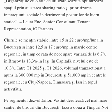
„Organizațiile cu o rată de utilizare scăzută optimizează
spațiul prin ajustarea sharing ratio și prioritizarea
interacțiunii sociale în detrimentul posturilor de lucru
statice”. – Laura Ene, Senior Consultant, Tenant
Representation, iO Partners
Chiriile se mențin stabile, între 15 și 22 euro/mp/lună în
București și între 12,5 și 17 euro/mp în marile centre
regionale, în timp ce rata de neocupare variază de la 6,7%
în Brașov la 13,3% în Iași. În Capitală, nivelul este de
10,3%. Între T1 2025 și T1 2026, volumul tranzacționat a
ajuns la 300.000 mp în București și 51.000 mp în centrele
regionale, cu Cluj-Napoca, Timișoara și Iași în topul
activității.
Pe segmentul dezvoltărilor, Vastint derulează cel mai mare
șantier de birouri din București: faza a doua a Timpuri Noi