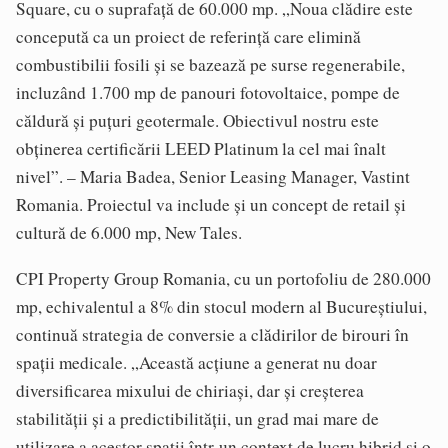
Square, cu o suprafață de 60.000 mp. „Noua clădire este
concepută ca un proiect de referință care elimină
combustibilii fosili și se bazează pe surse regenerabile,
incluzând 1.700 mp de panouri fotovoltaice, pompe de
căldură și puțuri geotermale. Obiectivul nostru este
obținerea certificării LEED Platinum la cel mai înalt
nivel”. – Maria Badea, Senior Leasing Manager, Vastint
Romania. Proiectul va include și un concept de retail și
cultură de 6.000 mp, New Tales.
CPI Property Group Romania, cu un portofoliu de 280.000
mp, echivalentul a 8% din stocul modern al Bucureștiului,
continuă strategia de conversie a clădirilor de birouri în
spații medicale. „Această acțiune a generat nu doar
diversificarea mixului de chiriași, dar și creșterea
stabilității și a predictibilității, un grad mai mare de
utilizare a acestor spații într-un context de lucru hibrid și o