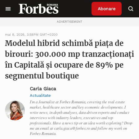
Abonare
ADVERTISEMENT
mai 8, 2026, 3:58PM GMT+0200
Modelul hibrid schimbă piața de
birouri: 300.000 mp tranzacționați
în Capitală și ocupare de 89% pe
segmentul boutique
Carla Giaca
Actualitate
I'm a Journalist at Forbes Romania, covering the real estate
market, healthcare sector and key economic developments. I
write news, in‑depth analyses, data‑driven reports and conduct
interviews with industry leaders, executives and top
professionals. Have a news tip or an idea worth exploring? Drop
me an email at carla.giaca@forbes.ro and follow my work on
Forbes Romania.