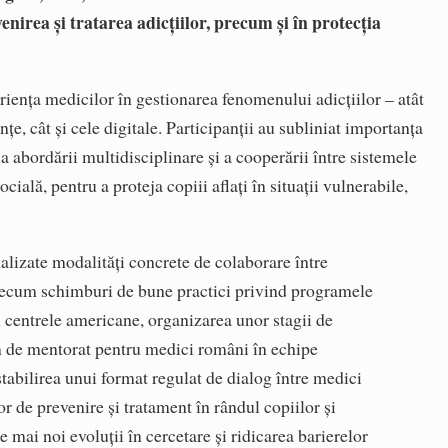
venirea şi tratarea adicţiilor, precum şi în protecţia
rienţa medicilor în gestionarea fenomenului adicţiilor – atât
e, cât şi cele digitale. Participanţii au subliniat importanţa
, a abordării multidisciplinare şi a cooperării între sistemele
ocială, pentru a proteja copiii aflaţi în situaţii vulnerabile,
analizate modalităţi concrete de colaborare între
recum schimburi de bune practici privind programele
n centrele americane, organizarea unor stagii de
m de mentorat pentru medici români în echipe
tabilirea unui format regulat de dialog între medici
r de prevenire şi tratament în rândul copiilor şi
e mai noi evoluţii în cercetare şi ridicarea barierelor