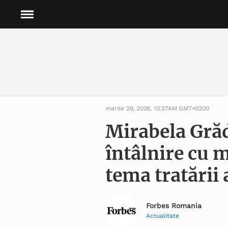
martie 26, 2026, 10:27AM GMT+0200
Mirabela Grăd
întâlnire cu 
tema tratării 
Forbes Romania
Actualitate