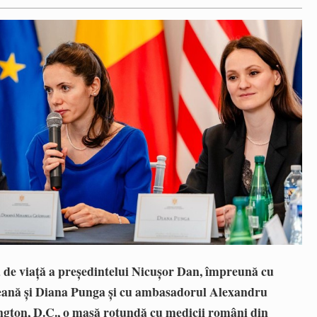
de viaţă a preşedintelui Nicuşor Dan, împreună cu
Geană şi Diana Punga şi cu ambasadorul Alexandru
gton, D.C., o masă rotundă cu medicii români din