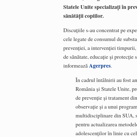
Statele Unite specializaţi în pre
sănătăţii copiilor.
Discuţiile s-au concentrat pe expe
cele legate de consumul de substanţ
prevenţiei, a intervenţiei timpurii
de sănătate, educaţie şi protecţie s
Agerpres
informează
.
În cadrul întâlnirii au fost 
România şi Statele Unite, p
de prevenţie şi tratament di
observaţie şi a unui progra
multidisciplinare din SUA, s
pentru actualizarea metodelo
adolescenţilor în linie cu cel