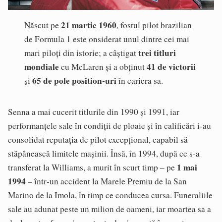
21 martie 1960
Născut pe
, fostul pilot brazilian
de Formula 1 este onsiderat unul dintre cei mai
trei titluri
mari piloți din istorie; a câștigat
mondiale
41 de victorii
cu McLaren și a obținut
65 de pole position‑uri
și
în cariera sa.
Senna a mai cucerit titlurile din 1990 și 1991, iar
performanțele sale în condiții de ploaie și în calificări i‑au
consolidat reputația de pilot excepțional, capabil să
stăpânească limitele mașinii. Însă, în 1994, după ce s‑a
1 mai
transferat la Williams, a murit în scurt timp – pe
1994
– într‑un accident la Marele Premiu de la San
Marino de la Imola, în timp ce conducea cursa. Funeraliile
sale au adunat peste un milion de oameni, iar moartea sa a