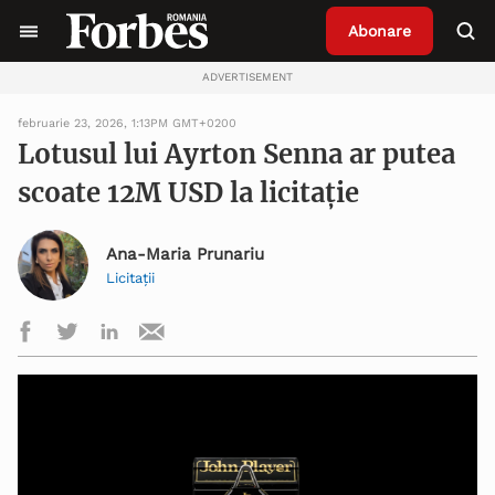
Abonare
ADVERTISEMENT
februarie 23, 2026, 1:13PM GMT+0200
Lotusul lui Ayrton Senna ar putea
scoate 12M USD la licitație
Ana-Maria Prunariu
Licitații