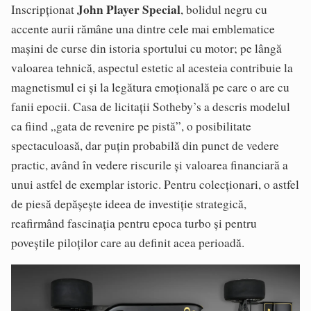
John Player Special
Inscripționat
, bolidul negru cu
accente aurii rămâne una dintre cele mai emblematice
mașini de curse din istoria sportului cu motor; pe lângă
valoarea tehnică, aspectul estetic al acesteia contribuie la
magnetismul ei și la legătura emoțională pe care o are cu
fanii epocii. Casa de licitații Sotheby’s a descris modelul
ca fiind „gata de revenire pe pistă”, o posibilitate
spectaculoasă, dar puțin probabilă din punct de vedere
practic, având în vedere riscurile și valoarea financiară a
unui astfel de exemplar istoric. Pentru colecționari, o astfel
de piesă depășește ideea de investiție strategică,
reafirmând fascinația pentru epoca turbo și pentru
poveștile piloților care au definit acea perioadă.