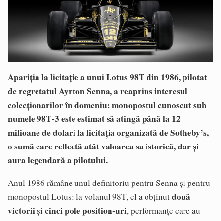
Apariția la licitație a unui Lotus 98T din 1986, pilotat
de regretatul Ayrton Senna, a reaprins interesul
colecționarilor în domeniu: monopostul cunoscut sub
numele 98T‑3 este estimat să atingă până la 12
milioane de dolari la licitația organizată de Sotheby’s,
o sumă care reflectă atât valoarea sa istorică, dar și
aura legendară a pilotului.
Anul 1986 rămâne unul definitoriu pentru Senna și pentru
două
monopostul Lotus: la volanul 98T, el a obținut
victorii
cinci pole position‑uri
și
, performanțe care au