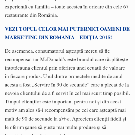
experiență cu familia – toate acestea în oricare din cele 67
restaurante din România.
VEZI TOPUL CELOR MAI PUTERNICI OAMENI DE
MARKETING DIN ROMÂNIA – EDIȚIA 2015!
De asemenea, consumatorul așteaptă mereu să fie
recompensat iar McDonald’s este brandul care răsplătește
întotdeauna clientul prin oferirea unei ecuații de valoare
în fiecare produs. Unul dintre proiectele inedite de anul
acesta a fost „Servire în 90 de secunde” care a plecat de la
nevoia clientului de a fi servit în cel mai scurt timp posibil.
Timpul clienților este important pentru noi și din acest
motiv am ales să-i recompensăm pe cei care așteaptă mai
drive
mult de 90 de secunde la
. Apreciem clienții fideli și
le oferim șanse să guste mai multe produse și să