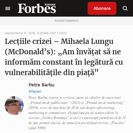
Abonare
ADVERTISEMENT
septembrie 11, 2015, 5:30AM GMT+0200
Lecțiile crizei – Mihaela Lungu
(McDonald’s): „Am învățat să ne
informăm constant în legătură cu
vulnerabilitățile din piață”
Petre Barbu
Afaceri
Petre Barbu, ziarist și scriitor, autor al cărților de interviuri
„Primul an de publicitate” (2013) și „Primul an de marketing”
(2019), scrie de mai bine de 20 de ani despre advertising,
marketing și comunicare. Ocupă funcția de senior-editor la
revista „Forbes România” și are o experiență jurnalistică de 31
de ani, primul său loc de muncă în presă fiind revista „Flacăra”
(anul 1990).