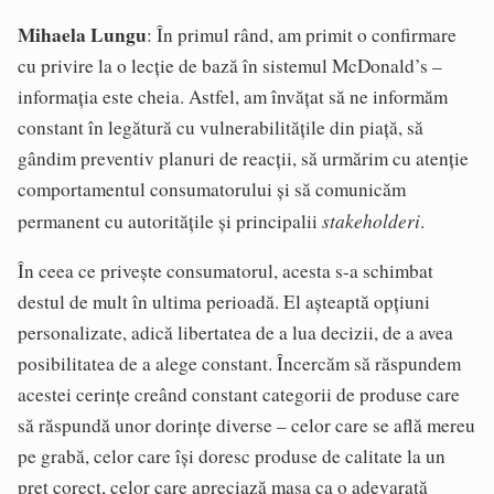
Mihaela Lungu
: În primul rând, am primit o confirmare
cu privire la o lecție de bază în sistemul McDonald’s –
informația este cheia. Astfel, am învățat să ne informăm
constant în legătură cu vulnerabilitățile din piață, să
gândim preventiv planuri de reacții, să urmărim cu atenție
comportamentul consumatorului și să comunicăm
stakeholderi
permanent cu autoritățile și principalii
.
În ceea ce privește consumatorul, acesta s-a schimbat
destul de mult în ultima perioadă. El așteaptă opțiuni
personalizate, adică libertatea de a lua decizii, de a avea
posibilitatea de a alege constant. Încercăm să răspundem
acestei cerințe creând constant categorii de produse care
să răspundă unor dorințe diverse – celor care se află mereu
pe grabă, celor care își doresc produse de calitate la un
preț corect, celor care apreciază masa ca o adevarată