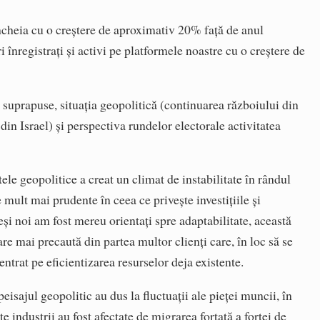
încheia cu o creștere de aproximativ 20% față de anul
ri înregistrați și activi pe platformele noastre cu o creștere de
 suprapuse, situația geopolitică (continuarea războiului din
din Israel) și perspectiva rundelor electorale activitatea
ele geopolitice a creat un climat de instabilitate în rândul
 mult mai prudente în ceea ce privește investițiile și
și noi am fost mereu orientați spre adaptabilitate, această
are mai precaută din partea multor clienți care, în loc să se
ntrat pe eficientizarea resurselor deja existente.
isajul geopolitic au dus la fluctuații ale pieței muncii, în
e industrii au fost afectate de migrarea forțată a forței de