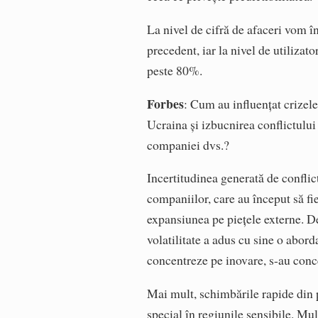
La nivel de cifră de afaceri vom 
precedent, iar la nivel de utilizato
peste 80%.
Forbes
: Cum au influențat crizele
Ucraina și izbucnirea conflictului 
companiei dvs.?
Incertitudinea generată de conflict
companiilor, care au început să fie
expansiunea pe piețele externe. De
volatilitate a adus cu sine o abord
concentreze pe inovare, s-au conce
Mai mult, schimbările rapide din pe
special în regiunile sensibile. Mult