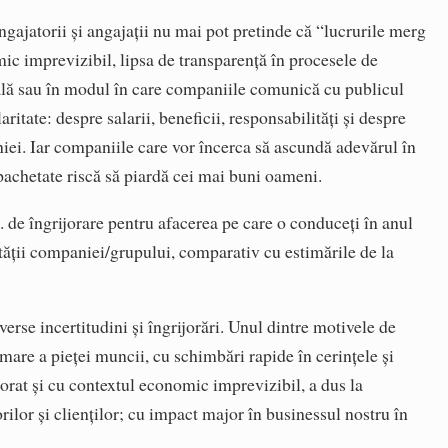
gajatorii și angajații nu mai pot pretinde că “lucrurile merg
mic imprevizibil, lipsa de transparență în procesele de
nală sau în modul în care companiile comunică cu publicul
aritate: despre salarii, beneficii, responsabilități și despre
ei. Iar companiile care vor încerca să ascundă adevărul în
achetate riscă să piardă cei mai buni oameni.
. de îngrijorare pentru afacerea pe care o conduceți în anul
tății companiei/grupului, comparativ cu estimările de la
erse incertitudini și îngrijorări. Unul dintre motivele de
i mare a pieței muncii, cu schimbări rapide în cerințele și
borat și cu contextul economic imprevizibil, a dus la
rilor și clienților; cu impact major în businessul nostru în