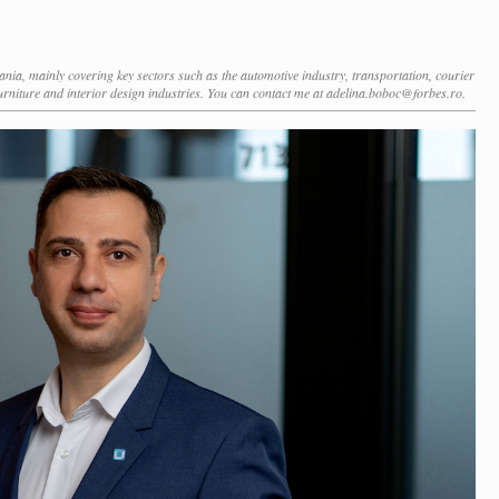
ia, mainly covering key sectors such as the automotive industry, transportation, courier
 furniture and interior design industries. You can contact me at adelina.boboc@forbes.ro.