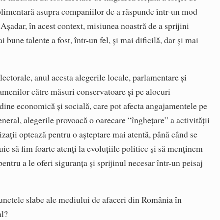
plimentară asupra companiilor de a răspunde într-un mod
i. Așadar, în acest context, misiunea noastră de a sprijini
bune talente a fost, într-un fel, și mai dificilă, dar și mai
lectorale, anul acesta alegerile locale, parlamentare și
oamenilor către măsuri conservatoare și pe alocuri
udine economică și socială, care pot afecta angajamentele pe
neral, alegerile provoacă o oarecare “înghețare” a activității
ații optează pentru o așteptare mai atentă, până când se
uie să fim foarte atenți la evoluțiile politice și să menținem
 pentru a le oferi siguranța și sprijinul necesar într-un peisaj
punctele slabe ale mediului de afaceri din România în
al?