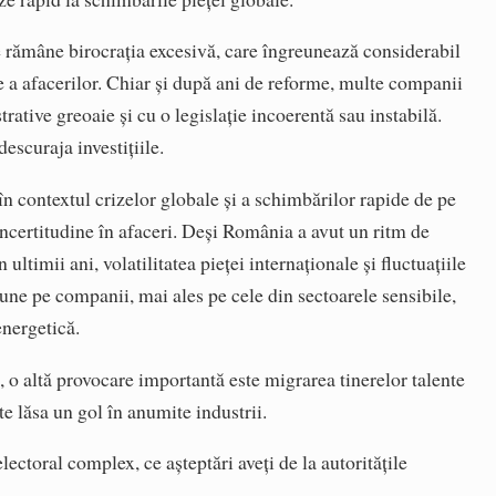
e rămâne birocrația excesivă, care îngreunează considerabil
re a afacerilor. Chiar și după ani de reforme, multe companii
rative greoaie și cu o legislație incoerentă sau instabilă.
descuraja investițiile.
în contextul crizelor globale și a schimbărilor rapide de pe
incertitudine în afaceri. Deși România a avut un ritm de
ltimii ani, volatilitatea pieței internaționale și fluctuațiile
ne pe companii, mai ales pe cele din sectoarele sensibile,
energetică.
, o altă provocare importantă este migrarea tinerelor talente
te lăsa un gol în anumite industrii.
lectoral complex, ce așteptări aveți de la autoritățile