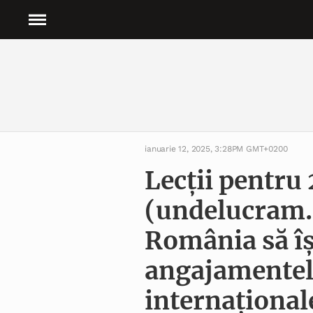
ianuarie 12, 2025, 3:28PM GMT+0200
Lecții pentru
(undelucram.r
România să î
angajamentel
internațional