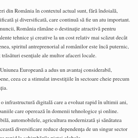
eri din România în contextul actual sunt, fără îndoială,
icată și diversificată, care continuă să fie un atu important.
i muncii, România rămâne o destinație atractivă pentru
lente tehnice și creative la un cost relativ mai scăzut decât
nea, spiritul antreprenorial al românilor este încă puternic,
 trăsături esențiale ale multor afaceri locale.
 Uniunea Europeană a adus un avantaj considerabil,
pene, ceea ce a stimulat investițiile în sectoare cheie precum
ația.
 infrastructură digitală care a evoluat rapid în ultimii ani,
paniile care operează în domenii tehnologice și online.
bilă, automobilele, agricultura modernizată și sănătatea
Această diversificare reduce dependența de un singur sector
e rapid la schimbările pieței globale.