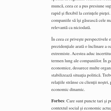
muncă, ceea ce a pus presiune su
rapid și flexibil la cerințele piețe
companiile să își găsească cele mai 
relevantă ca niciodată.
În ceea ce privește perspectivele e
prezidențiale arată o înclinare a 
extremiste. Acestea aduc incertit
termen lung ale companiilor. În ge
economice, deoarece multe organiz
stabilizează situația politică. Treb
relațiile strânse cu clienții noștri,
economic dinamic.
Forbes
: Care sunt puncte tari și 
contextul social și economic actu