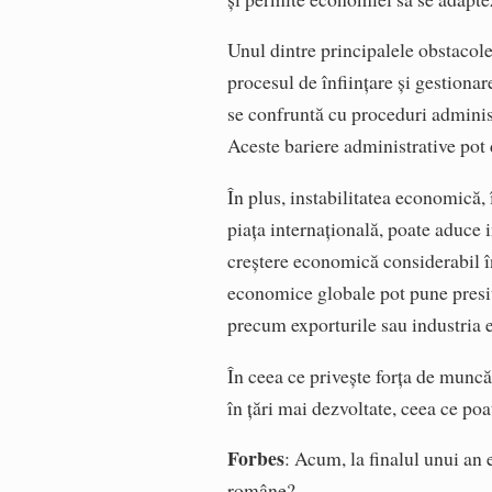
Unul dintre principalele obstacol
procesul de înființare și gestiona
se confruntă cu proceduri administ
Aceste bariere administrative pot 
În plus, instabilitatea economică, 
piața internațională, poate aduce 
creștere economică considerabil în u
economice globale pot pune presiu
precum exporturile sau industria 
În ceea ce privește forța de muncă
în țări mai dezvoltate, ceea ce poa
Forbes
: Acum, la finalul unui an e
române?