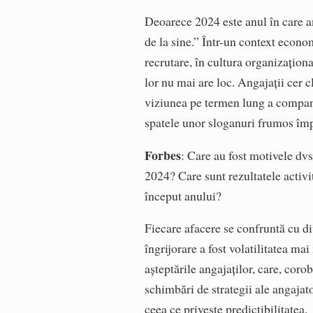
Deoarece 2024 este anul în care an
de la sine.” Într-un context econo
recrutare, în cultura organizațio
lor nu mai are loc. Angajații cer cl
viziunea pe termen lung a compani
spatele unor sloganuri frumos împ
Forbes
: Care au fost motivele dvs
2024? Care sunt rezultatele activi
început anului?
Fiecare afacere se confruntă cu div
îngrijorare a fost volatilitatea ma
așteptările angajaților, care, coro
schimbări de strategii ale angajato
ceea ce privește predictibilitatea.