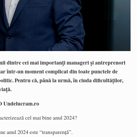
nii dintre cei mai importanți manageri și antreprenori
nar într-un moment complicat din toate punctele de
olitic. Pentru că, până la urmă, în ciuda dificultăților,
viață.
EO Undelucram.ro
racterizează cel mai bine anul 2024?
ine anul 2024 este “transparență”.