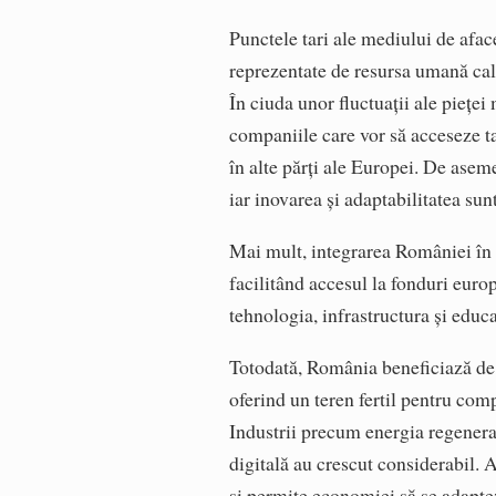
Punctele tari ale mediului de afac
reprezentate de resursa umană calif
În ciuda unor fluctuații ale piețe
companiile care vor să acceseze ta
în alte părți ale Europei. De aseme
iar inovarea și adaptabilitatea sunt
Mai mult, integrarea României în
facilitând accesul la fonduri euro
tehnologia, infrastructura și educ
Totodată, România beneficiază de o
oferind un teren fertil pentru com
Industrii precum energia regenera
digitală au crescut considerabil. 
și permite economiei să se adaptez