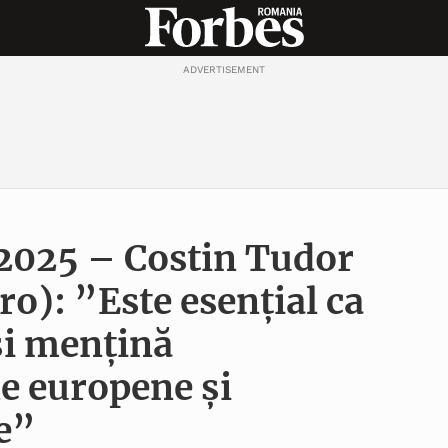
ADVERTISEMENT
 2025 – Costin Tudor
o): ”Este esențial ca
și mențină
e europene și
e”