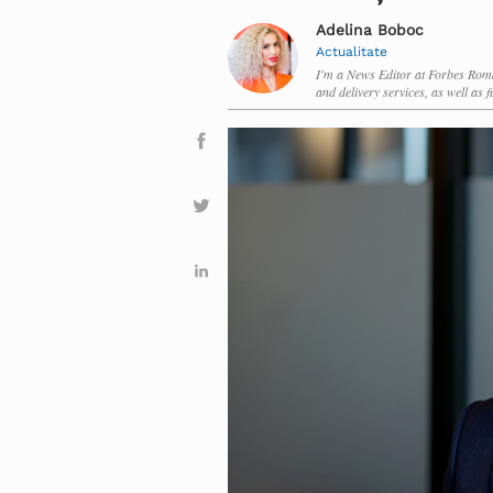
Adelina Boboc
Actualitate
I'm a News Editor at Forbes Roman
and delivery services, as well as