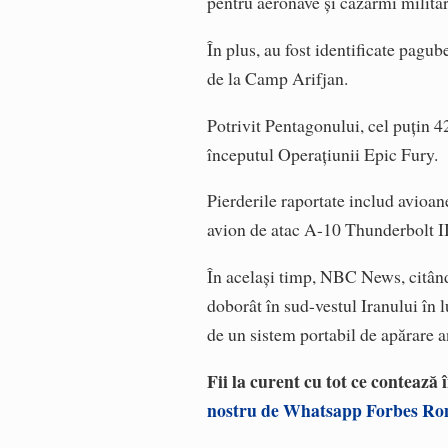
pentru aeronave și cazărmi militar
În plus, au fost identificate pagu
de la Camp Arifjan.
Potrivit Pentagonului, cel puțin 4
începutul Operațiunii Epic Fury.
Pierderile raportate includ avioa
avion de atac A-10 Thunderbolt II
În același timp, NBC News, citând 
doborât în sud-vestul Iranului în l
de un sistem portabil de apărare
Fii la curent cu tot ce contează
nostru de Whatsapp Forbes R