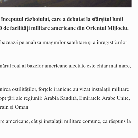
 începutul războiului, care a debutat la sfârșitul lunii
20 de facilități militare americane din Orientul Mijlociu.
bazează pe analiza imaginilor satelitare și a înregistrărilor
mărul real al bazelor americane afectate este chiar mai mare,
ea ostilităților, forțele iraniene au vizat instalații militare
opt țări ale regiunii: Arabia Saudită, Emiratele Arabe Unite,
hrain și Oman.
re americane, cât și instalații militare comune, ca răspuns la