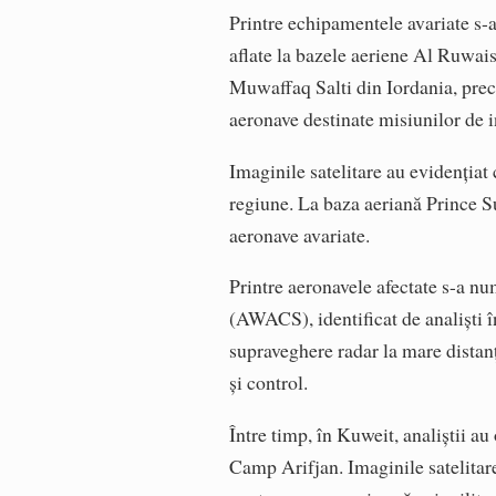
Printre echipamentele avariate s
aflate la bazele aeriene Al Ruwais
Muwaffaq Salti din Iordania, prec
aeronave destinate misiunilor de i
Imaginile satelitare au evidențiat
regiune. La baza aeriană Prince Su
aeronave avariate.
Printre aeronavele afectate s-a nu
(AWACS), identificat de analiști în
supraveghere radar la mare distan
și control.
Între timp, în Kuweit, analiștii au
Camp Arifjan. Imaginile satelitar