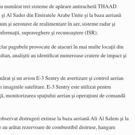
-au numărat trei sisteme de apărare antirachetă THAAD
 și Al Sader din Emiratele Arabe Unite și la baza aeriană
um și aeronave de realimentare în aer, sisteme radar și
nformații, supraveghere și recunoaștere (ISR).
 clar pagubele provocate de atacuri în mai multe locații din
ltan, analiștii au identificat numeroase cratere de impact și
mărat și un avion E-3 Sentry de avertizare și control aerian
 imaginile satelitare. E-3 Sentry este utilizat pentru
ță, monitorizarea spațiului aerian și operațiuni de comandă
 observat distrugeri extinse la baza aeriană Ali Al Salem și la
e au arătat rezervoare de combustibil distruse, hangare