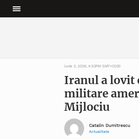
iunie 3, 2026, 4:53PM GMT+0200
Iranul a lovit
militare amer
Mijlociu
Catalin Dumitrescu
Actualitate