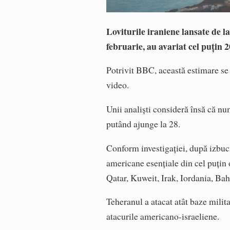
Loviturile iraniene lansate de la
februarie, au avariat cel puțin 
Potrivit BBC, această estimare se 
video.
Unii analiști consideră însă că nu
putând ajunge la 28.
Conform investigației, după izbucnir
americane esențiale din cel puțin 
Qatar, Kuweit, Irak, Iordania, Ba
Teheranul a atacat atât baze milita
atacurile americano-israeliene.