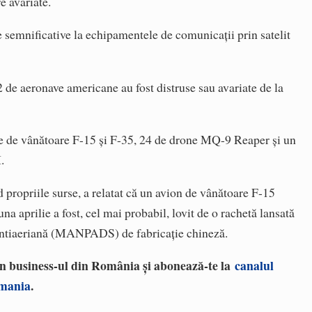
e avariate.
be semnificative la echipamentele de comunicații prin satelit
2 de aeronave americane au fost distruse sau avariate de la
ne de vânătoare F-15 și F-35, 24 de drone MQ-9 Reaper și un
.
propriile surse, a relatat că un avion de vânătoare F-15
una aprilie a fost, cel mai probabil, lovit de o rachetă lansată
 antiaeriană (MANPADS) de fabricație chineză.
 în business-ul din România și abonează-te la
canalul
omania
.