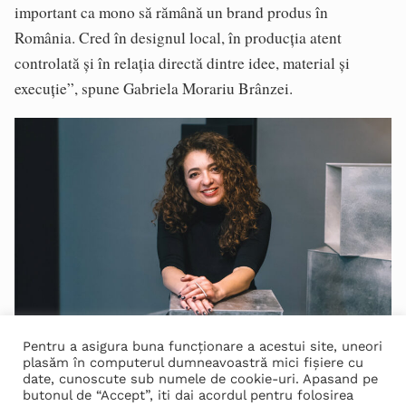
important ca mono să rămână un brand produs în
România. Cred în designul local, în producția atent
controlată și în relația directă dintre idee, material și
execuție”, spune Gabriela Morariu Brânzei.
Pentru a asigura buna funcționare a acestui site, uneori
Gabriela Morariu Brânzei
plasăm în computerul dumneavoastră mici fișiere cu
date, cunoscute sub numele de cookie-uri. Apasand pe
Această convergență dintre metabolismul experimental al
butonul de “Accept”, iti dai acordul pentru folosirea