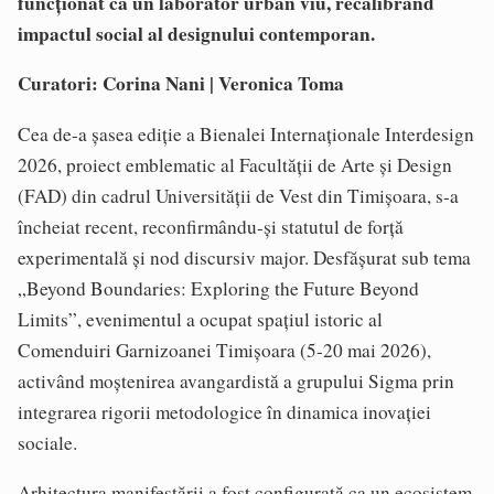
funcționat ca un laborator urban viu, recalibrând
impactul social al designului contemporan.
Curatori: Corina Nani | Veronica Toma
Cea de-a șasea ediție a Bienalei Internaționale Interdesign
2026, proiect emblematic al Facultății de Arte și Design
(FAD) din cadrul Universității de Vest din Timișoara, s-a
încheiat recent, reconfirmându-și statutul de forță
experimentală și nod discursiv major. Desfășurat sub tema
„Beyond Boundaries: Exploring the Future Beyond
Limits”, evenimentul a ocupat spațiul istoric al
Comenduiri Garnizoanei Timișoara (5-20 mai 2026),
activând moștenirea avangardistă a grupului Sigma prin
integrarea rigorii metodologice în dinamica inovației
sociale.
Arhitectura manifestării a fost configurată ca un ecosistem