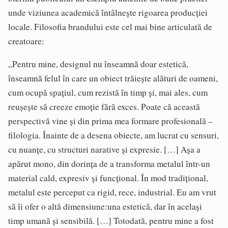
unde viziunea academică întâlnește rigoarea producției
locale. Filosofia brandului este cel mai bine articulată de
creatoare:
„Pentru mine, designul nu înseamnă doar estetică,
înseamnă felul în care un obiect trăiește alături de oameni,
cum ocupă spațiul, cum rezistă în timp și, mai ales, cum
reușește să creeze emoție fără exces. Poate că această
perspectivă vine și din prima mea formare profesională –
filologia. Înainte de a desena obiecte, am lucrat cu sensuri,
cu nuanțe, cu structuri narative și expresie. […] Așa a
apărut mono, din dorința de a transforma metalul într-un
material cald, expresiv și funcțional. În mod tradițional,
metalul este perceput ca rigid, rece, industrial. Eu am vrut
să îi ofer o altă dimensiune:una estetică, dar în același
timp umană și sensibilă. […] Totodată, pentru mine a fost