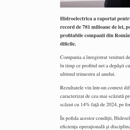
Hidroelectrica a raportat pentru 
record de 781 milioane de lei, p
profitabile companii din Români
dificile.
Compania a înregistrat venituri de 
în timp ce profitul net a depășit 
ultimul trimestru al anului.
Rezultatele vin într-un context di
caracterizat de cea mai scăzută pr
scăzut cu 14% față de 2024, pe fon
În pofida acestor condiții, Hidro
eficiența operațională și disciplin