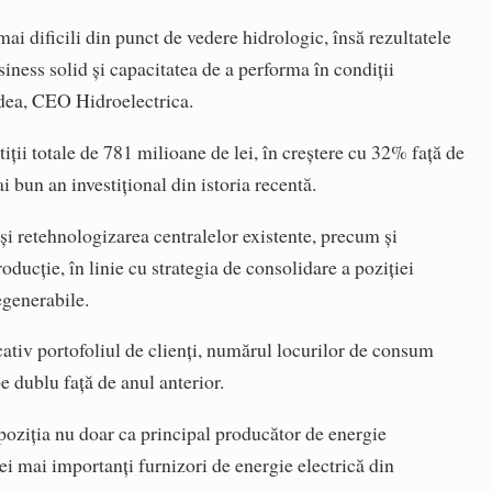
ai dificili din punct de vedere hidrologic, însă rezultatele
ness solid și capacitatea de a performa în condiții
dea, CEO Hidroelectrica.
iții totale de 781 milioane de lei, în creștere cu 32% față de
i bun an investițional din istoria recentă.
 și retehnologizarea centralelor existente, precum și
oducție, în linie cu strategia de consolidare a poziției
egenerabile.
cativ portofoliul de clienți, numărul locurilor de consum
 dublu față de anul anterior.
poziția nu doar ca principal producător de energie
cei mai importanți furnizori de energie electrică din