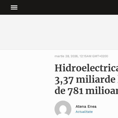
martie 28, 2026, 12:15AM GMT+0200
Hidroelectric
3,37 miliarde l
de 781 milioan
Atena Enea
Actualitate