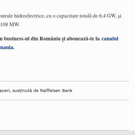
trale hidroelectrice, cu o capacitate totală de 6,4 GW, și
de 108 MW.
 în business-ul din România și abonează-te la
canalul
omania
.
aceri, susținută de Raiffeisen Bank