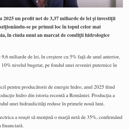
2025 un profit net de 3,37 miliarde de lei și investiții
oziționându-se pe primul loc în topul celor mai
a, în ciuda unui an marcat de condiții hidrologice
9,6 miliarde de lei, în creștere cu 5% față de anul anterior,
cu 10% nivelul bugetat, pe fondul unei reveniri puternice în
ficil pentru producătorii de energie hidro, anul 2025 fiind
oducție hidro din istoria recentă a României. Producția a
dul unei hidraulicități reduse în primele nouă luni.
electrica a reușit să mențină o marjă netă de 35%, confirmând
a financiară.