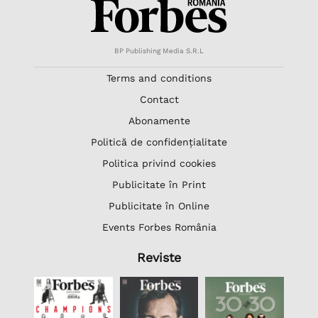
BP Publishing Media S.R.L
Terms and conditions
Contact
Abonamente
Politică de confidențialitate
Politica privind cookies
Publicitate în Print
Publicitate în Online
Events Forbes România
Reviste