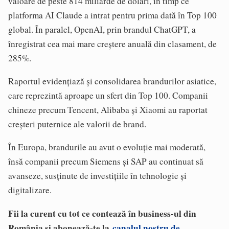
valoare de peste 814 miliarde de dolari, în timp ce
platforma AI Claude a intrat pentru prima dată în Top 100
global. În paralel, OpenAI, prin brandul ChatGPT, a
înregistrat cea mai mare creștere anuală din clasament, de
285%.
Raportul evidențiază și consolidarea brandurilor asiatice,
care reprezintă aproape un sfert din Top 100. Companii
chineze precum Tencent, Alibaba și Xiaomi au raportat
creșteri puternice ale valorii de brand.
În Europa, brandurile au avut o evoluție mai moderată,
însă companii precum Siemens și SAP au continuat să
avanseze, susținute de investițiile în tehnologie și
digitalizare.
Fii la curent cu tot ce contează în business-ul din
România și abonează-te la
canalul nostru de