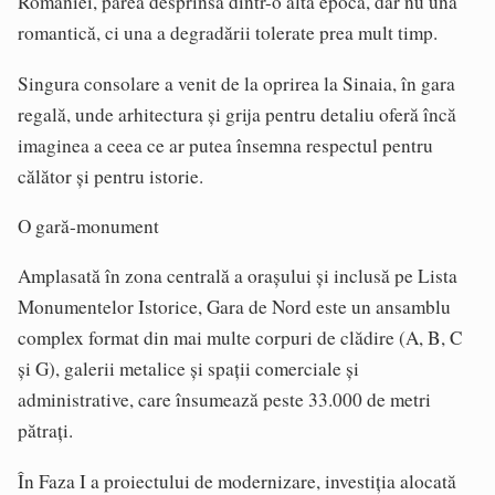
României, părea desprinsă dintr-o altă epocă, dar nu una
romantică, ci una a degradării tolerate prea mult timp.
Singura consolare a venit de la oprirea la Sinaia, în gara
regală, unde arhitectura și grija pentru detaliu oferă încă
imaginea a ceea ce ar putea însemna respectul pentru
călător și pentru istorie.
O gară-monument
Amplasată în zona centrală a orașului și inclusă pe Lista
Monumentelor Istorice, Gara de Nord este un ansamblu
complex format din mai multe corpuri de clădire (A, B, C
și G), galerii metalice și spații comerciale și
administrative, care însumează peste 33.000 de metri
pătrați.
În Faza I a proiectului de modernizare, investiția alocată