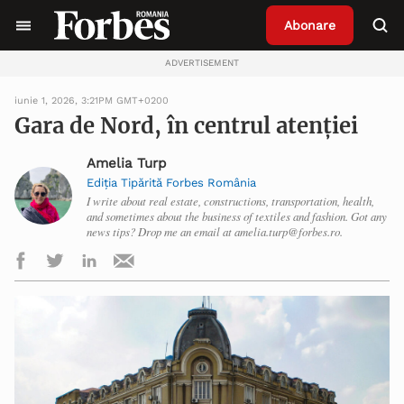
Abonare
ADVERTISEMENT
iunie 1, 2026, 3:21PM GMT+0200
Gara de Nord, în centrul atenției
Amelia Turp
Ediția Tipărită Forbes România
I write about real estate, constructions, transportation, health,
and sometimes about the business of textiles and fashion. Got any
news tips? Drop me an email at amelia.turp@forbes.ro.