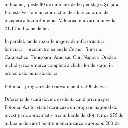
milioane și peste 80 de milioane de lei per stație. Și gara
Ploiești Vest are un contract în derulare cu ordin de
începere a lucrărilor emis. Valoarea renovării ajunge la
21,42 milioane de lei.
În paralel, modernizările majore de infrastructură
feroviară – precum tronsoanele Curtici–Simeria,
Caransebeș–Timișoara–Arad sau Cluj-Napoca–Oradea –
includ și reabilitarea completă a clădirilor de stații, în
proiecte de miliarde de lei.
Polonia – programe de renovare pentru 200 de gări
Diferența de scară devine evidentă când privim spre
Polonia. Acolo, statul derulează un program național de
investiții de aproximativ trei miliarde de zloți (circa 675 de
milioane de euro) pentru modernizarea a aproape 200 de