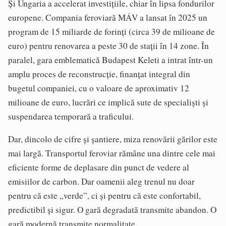
Și Ungaria a accelerat investițiile, chiar în lipsa fondurilor
europene. Compania feroviară MÁV a lansat în 2025 un
program de 15 miliarde de forinți (circa 39 de milioane de
euro) pentru renovarea a peste 30 de stații în 14 zone. În
paralel, gara emblematică Budapest Keleti a intrat într-un
amplu proces de reconstrucție, finanțat integral din
bugetul companiei, cu o valoare de aproximativ 12
milioane de euro, lucrări ce implică sute de specialiști și
suspendarea temporară a traficului.
Dar, dincolo de cifre și șantiere, miza renovării gărilor este
mai largă. Transportul feroviar rămâne una dintre cele mai
eficiente forme de deplasare din punct de vedere al
emisiilor de carbon. Dar oamenii aleg trenul nu doar
pentru că este „verde”, ci și pentru că este confortabil,
predictibil și sigur. O gară degradată transmite abandon. O
gară modernă transmite normalitate.