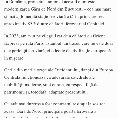
În România, proiectul-fanion al acestui efort este
modernizarea Gării de Nord din București – cea mai mare
și mai aglomerată stație feroviară a țării, prin care trec
aproximativ 85% dintre călătorii feroviari ai Capitalei.
În 2023, am avut privilegiul rar de a călători cu Orient
Express pe ruta Paris–Istanbul, un traseu care nu este doar
o experiență feroviară, ci o lecție de civilizație europeană
în mișcare.
Gările din marile orașe ale Occidentului, dar și din Europa
Centrală funcționează ca adevărate catedrale ale
mobilității moderne, sunt curate, cu respect față de
patrimoniu și, totodată, adaptate prezentului.
Cu atât mai dureros a fost contrastul resimțit la sosirea
acasă. Gara de Nord, principala poartă feroviară a