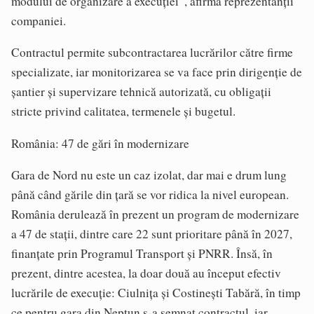
modului de organizare a execuției”, afirmă reprezentanții
companiei.
Contractul permite subcontractarea lucrărilor către firme
specializate, iar monitorizarea se va face prin dirigenție de
șantier și supervizare tehnică autorizată, cu obligații
stricte privind calitatea, termenele și bugetul.
România: 47 de gări în modernizare
Gara de Nord nu este un caz izolat, dar mai e drum lung
până când gările din țară se vor ridica la nivel european.
România derulează în prezent un program de modernizare
a 47 de stații, dintre care 22 sunt prioritare până în 2027,
finanțate prin Programul Transport și PNRR. Însă, în
prezent, dintre acestea, la doar două au început efectiv
lucrările de execuție: Ciulnița și Costinești Tabără, în timp
ce pentru gara din Neptun s-a semnat contractul, iar