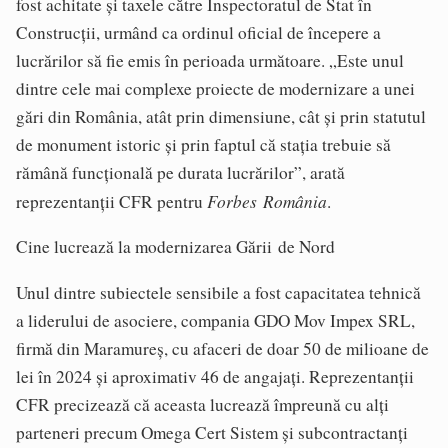
fost achitate și taxele către Inspectoratul de Stat în
Construcții, urmând ca ordinul oficial de începere a
lucrărilor să fie emis în perioada următoare. „Este unul
dintre cele mai complexe proiecte de modernizare a unei
gări din România, atât prin dimensiune, cât și prin statutul
de monument istoric și prin faptul că stația trebuie să
rămână funcțională pe durata lucrărilor”, arată
Forbes România
reprezentanții CFR pentru
.
Cine lucrează la modernizarea Gării de Nord
Unul dintre subiectele sensibile a fost capacitatea tehnică
a liderului de asociere, compania GDO Mov Impex SRL,
firmă din Maramureș, cu afaceri de doar 50 de milioane de
lei în 2024 și aproximativ 46 de angajați. Reprezentanții
CFR precizează că aceasta lucrează împreună cu alți
parteneri precum Omega Cert Sistem și subcontractanți