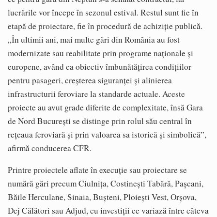
lucrările vor începe în sezonul estival. Restul sunt fie în
etapă de proiectare, fie în procedură de achiziție publică.
„În ultimii ani, mai multe gări din România au fost
modernizate sau reabilitate prin programe naționale și
europene, având ca obiectiv îmbunătățirea condițiilor
pentru pasageri, creșterea siguranței și alinierea
infrastructurii feroviare la standarde actuale. Aceste
proiecte au avut grade diferite de complexitate, însă Gara
de Nord București se distinge prin rolul său central în
rețeaua feroviară și prin valoarea sa istorică și simbolică”,
afirmă conducerea CFR.
Printre proiectele aflate în execuție sau proiectare se
numără gări precum Ciulnița, Costinești Tabără, Pașcani,
Băile Herculane, Sinaia, Bușteni, Ploiești Vest, Orșova,
Dej Călători sau Adjud, cu investiții ce variază între câteva