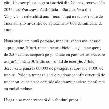
gări. Un exemplu este gara istorică din Gdansk, renovată în
2023, sau Warszawa Zachodnia – Gara de Vest din
Varșovia –, redeschisă anul trecut după o reconstrucție de
cinci ani și o investiție de aproximativ 600 de milioane de
euro.
Noua stație are nouă peroane, tuneluri subterane, pasaje
supraterane, lifturi, rampe pentru biciclete și un acoperiș
de 2,5 hectare, acoperit pe jumătate cu panouri solare, care
asigură până la 30% din consumul de energie. Zilnic,
deservește până la 60.000 de pasageri și aproape 1.000 de
trenuri. Polonia tratează gările nu doar ca infrastructură de
transport, ci ca piese centrale ale tranziției către mobilitate
cu emisii reduse.
Ungaria se modernizează din fonduri proprii