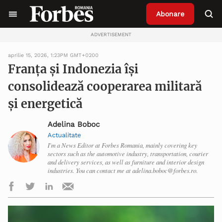
Abonare
ADVERTISEMENT
aprilie 15, 2026, 1:23PM GMT+0200
Franța și Indonezia își
consolidează cooperarea militară
și energetică
Adelina Boboc
Actualitate
I'm a News Editor at Forbes Romania, mainly covering key
sectors such as the automotive industry, transportation, courier
and delivery services, as well as furniture and interior design
industries. You can contact me at adelina.boboc@forbes.ro.