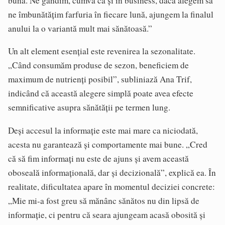
bună. Ne gândim, cumva ca și în business, dacă alegem să
ne îmbunătățim farfuria în fiecare lună, ajungem la finalul
anului la o variantă mult mai sănătoasă.”
Un alt element esențial este revenirea la sezonalitate.
„Când consumăm produse de sezon, beneficiem de
maximum de nutrienți posibil”, subliniază Ana Trif,
indicând că această alegere simplă poate avea efecte
semnificative asupra sănătății pe termen lung.
Deși accesul la informație este mai mare ca niciodată,
acesta nu garantează și comportamente mai bune. „Cred
că să fim informați nu este de ajuns și avem această
oboseală informațională, dar și decizională”, explică ea. În
realitate, dificultatea apare în momentul deciziei concrete:
„Mie mi-a fost greu să mănânc sănătos nu din lipsă de
informație, ci pentru că seara ajungeam acasă obosită și