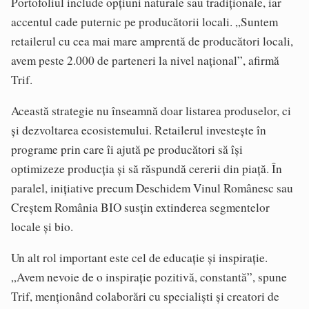
Portofoliul include opțiuni naturale sau tradiționale, iar
accentul cade puternic pe producătorii locali. „Suntem
retailerul cu cea mai mare amprentă de producători locali,
avem peste 2.000 de parteneri la nivel național”, afirmă
Trif.
Această strategie nu înseamnă doar listarea produselor, ci
și dezvoltarea ecosistemului. Retailerul investește în
programe prin care îi ajută pe producători să își
optimizeze producția și să răspundă cererii din piață. În
paralel, inițiative precum Deschidem Vinul Românesc sau
Creștem România BIO susțin extinderea segmentelor
locale și bio.
Un alt rol important este cel de educație și inspirație.
„Avem nevoie de o inspirație pozitivă, constantă”, spune
Trif, menționând colaborări cu specialiști și creatori de