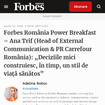
Abonare
ADVERTISEMENT
aprilie 24, 2026, 2:46PM GMT+0200
Forbes România Power Breakfast
– Ana Trif (Head of External
Communication & PR Carrefour
România): „Deciziile mici
construiesc, în timp, un stil de
viață sănătos”
Adelina Boboc
Actualitate
I'm a News Editor at Forbes Romania, mainly covering key
sectors such as the automotive industry, transportation, courier
and delivery services, as well as furniture and interior design