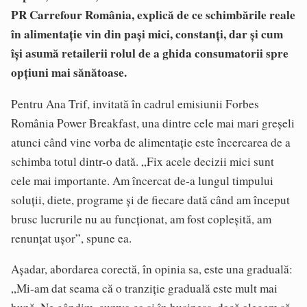
PR Carrefour România, explică de ce schimbările reale
în alimentație vin din pași mici, constanți, dar și cum
își asumă retailerii rolul de a ghida consumatorii spre
opțiuni mai sănătoase.
Pentru Ana Trif, invitată în cadrul emisiunii Forbes
România Power Breakfast, una dintre cele mai mari greșeli
atunci când vine vorba de alimentație este încercarea de a
schimba totul dintr-o dată. „Fix acele decizii mici sunt
cele mai importante. Am încercat de-a lungul timpului
soluții, diete, programe și de fiecare dată când am început
brusc lucrurile nu au funcționat, am fost copleșită, am
renunțat ușor”, spune ea.
Așadar, abordarea corectă, în opinia sa, este una graduală:
„Mi-am dat seama că o tranziție graduală este mult mai