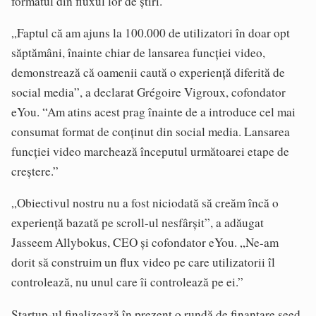
formatul din fluxul lor de știri.
„Faptul că am ajuns la 100.000 de utilizatori în doar opt
săptămâni, înainte chiar de lansarea funcției video,
demonstrează că oamenii caută o experiență diferită de
social media”, a declarat Grégoire Vigroux, cofondator
eYou. “Am atins acest prag înainte de a introduce cel mai
consumat format de conținut din social media. Lansarea
funcției video marchează începutul următoarei etape de
creștere.”
„Obiectivul nostru nu a fost niciodată să creăm încă o
experiență bazată pe scroll-ul nesfârșit”, a adăugat
Jasseem Allybokus, CEO și cofondator eYou. „Ne-am
dorit să construim un flux video pe care utilizatorii îl
controlează, nu unul care îi controlează pe ei.”
Startup-ul finalizează în prezent o rundă de finanțare seed