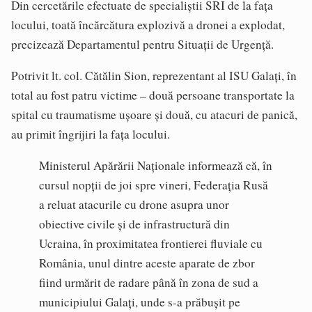
Din cercetările efectuate de specialiștii SRI de la fața
locului, toată încărcătura explozivă a dronei a explodat,
precizează Departamentul pentru Situații de Urgență.
Potrivit lt. col. Cătălin Sion, reprezentant al ISU Galați, în
total au fost patru victime – două persoane transportate la
spital cu traumatisme ușoare și două, cu atacuri de panică,
au primit îngrijiri la fața locului.
Ministerul Apărării Naționale informează că, în
cursul nopții de joi spre vineri, Federația Rusă
a reluat atacurile cu drone asupra unor
obiective civile și de infrastructură din
Ucraina, în proximitatea frontierei fluviale cu
România, unul dintre aceste aparate de zbor
fiind urmărit de radare până în zona de sud a
municipiului Galați, unde s-a prăbușit pe