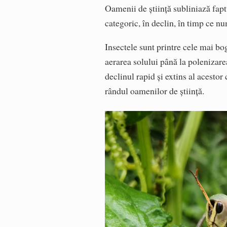
Oamenii de știință subliniază faptu
categoric, în declin, în timp ce nu
Insectele sunt printre cele mai bog
aerarea solului până la polenizarea
declinul rapid și extins al acestor
rândul oamenilor de știință.