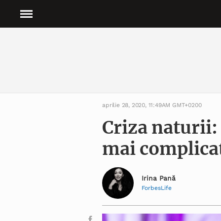
aprilie 28, 2020, 11:49AM GMT+0200
Criza naturii
mai complicat
Irina Pană
ForbesLife