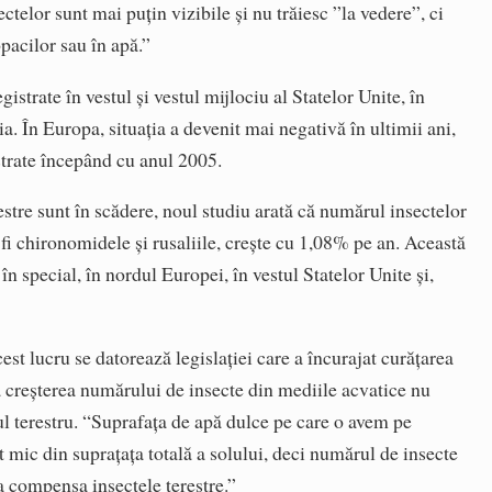
ctelor sunt mai puțin vizibile și nu trăiesc ”la vedere”, ci
pacilor sau în apă.”
istrate în vestul și vestul mijlociu al Statelor Unite, în
 În Europa, situația a devenit mai negativă în ultimii ani,
strate începând cu anul 2005.
estre sunt în scădere, noul studiu arată că numărul insectelor
 fi chironomidele și rusaliile, crește cu 1,08% pe an. Această
 în special, în nordul Europei, în vestul Statelor Unite și,
est lucru se datorează legislației care a încurajat curățarea
să creșterea numărului de insecte din mediile acvatice nu
 terestru. “Suprafața de apă dulce pe care o avem pe
mic din suprațața totală a solului, deci numărul de insecte
a compensa insectele terestre.”