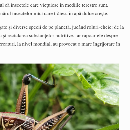
l că insectele care viețuiesc în mediile terestre sunt,
mărul insectelor mici care trăiesc în apă dulce crește.
ate și diverse specii de pe planetă, jucând roluri-cheie: de la
 și reciclarea substanțelor nutritive. Iar rapoartele despre
 creaturi, la nivel mondial, au provocat o mare îngrijorare în