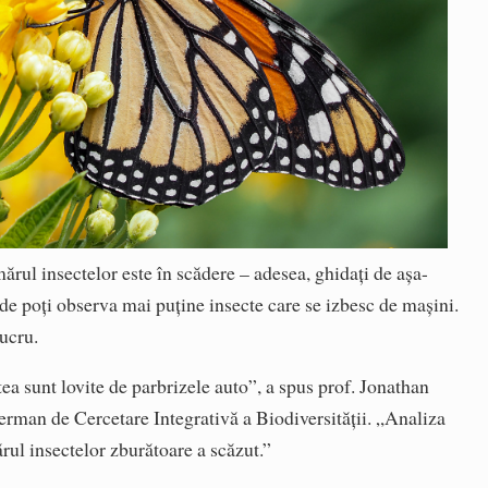
rul insectelor este în scădere – adesea, ghidați de așa-
e poți observa mai puține insecte care se izbesc de mașini.
lucru.
tea sunt lovite de parbrizele auto”, a spus prof. Jonathan
erman de Cercetare Integrativă a Biodiversității. „Analiza
ărul insectelor zburătoare a scăzut.”