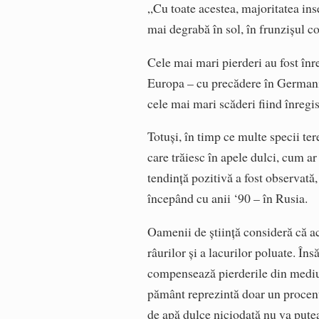
„Cu toate acestea, majoritatea inse
mai degrabă în sol, în frunzișul co
Cele mai mari pierderi au fost înreg
Europa – cu precădere în Germania.
cele mai mari scăderi fiind înregi
Totuși, în timp ce multe specii ter
care trăiesc în apele dulci, cum ar
tendință pozitivă a fost observată,
începând cu anii ‘90 – în Rusia.
Oamenii de știință consideră că ac
râurilor și a lacurilor poluate. În
compensează pierderile din mediul
pământ reprezintă doar un procent 
de apă dulce niciodată nu va pute