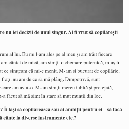
re nu iei decizii de unul singur. Ai fi vrut să copilărești
rum al lui. Eu mi l-am ales pe al meu și am trăit fiecare
ă am cântat de mică, am simțit o chemare puternică, m-aș fi
t ce simțeam că mi-e menit. M-am și bucurat de copilărie,
i frați, nu am de ce să mă plâng. Dimpotrivă, sunt
e care am avut-o. M-am simțit mereu iubită și protejată,
m-a făcut să mă simt în stare să mut munții din loc.
 Îi lași să copilărească sau ai ambiții pentru ei – să facă
 să cânte la diverse instrumente etc.?