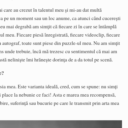
care au crezut în talentul meu și mi-au dat multă
ca pe un moment sau un loc anume, ca atunci când cucerești
, eu mai degrabă am simțit că fiecare zi în care se întâmplă
l meu. Fiecare piesă înregistrată, fiecare videoclip, fiecare
n autograf, toate sunt piese din puzzle-ul meu. Nu am simțit
ns unde trebuie, încă mă trezesc cu sentimentul că mai am
stă neliniște îmi hrănește dorința de a da totul pe scenă.
e?
sia mea. Este varianta ideală, cred, cum se spune: nu simți
ți place la nebunie ce faci! Asta e marea mea recompensă,
bire, suferință sau bucurie pe care le transmit prin arta mea