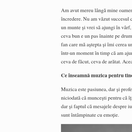
Am avut mereu lângă mine oameni 
încredere. Nu am văzut succesul 
un munte și vrei să ajungi în vârf
ceva bun e un pas înainte pe drumu
fan care mă aștepta și îmi cerea u
într-un moment în timp că am aju
ceva de făcut, ceva de arătat. Acea
Ce înseamnă muzica pentru tin
Muzica este pasiunea, dar și profe
niciodată că muncești pentru că î
dar și faptul că mesajele despre iu
sunt întâmpinate cu emoție.