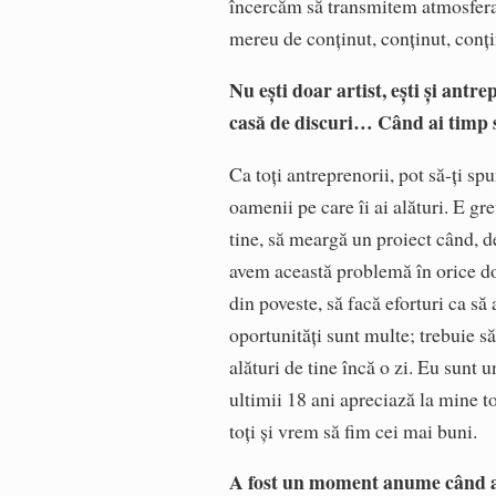
încercăm să transmitem atmosfera 
mereu de conținut, conținut, conți
Nu ești doar artist, ești și antr
casă de discuri… Când ai timp să
Ca toți antreprenorii, pot să-ți sp
oamenii pe care îi ai alături. E gr
tine, să meargă un proiect când, de
avem această problemă în orice do
din poveste, să facă eforturi ca s
oportunități sunt multe; trebuie s
alături de tine încă o zi. Eu sunt u
ultimii 18 ani apreciază la mine t
toți și vrem să fim cei mai buni.
A fost un moment anume când ai 