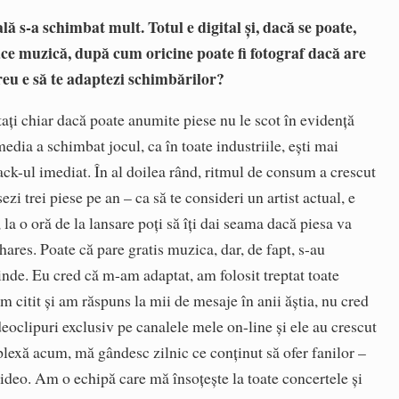
ă s-a schimbat mult. Totul e digital și, dacă se poate,
ace muzică, după cum oricine poate fi fotograf dacă are
reu e să te adaptezi schimbărilor?
tați chiar dacă poate anumite piese nu le scot în evidență
media a schimbat jocul, ca în toate industriile, ești mai
ck-ul imediat. În al doilea rând, ritmul de consum a crescut
zi trei piese pe an – ca să te consideri un artist actual, e
la o oră de la lansare poți să îți dai seama dacă piesa va
hares. Poate că pare gratis muzica, dar, de fapt, s-au
nde. Eu cred că m-am adaptat, am folosit treptat toate
 citit și am răspuns la mii de mesaje în anii ăștia, nu cred
deoclipuri exclusiv pe canalele mele on-line și ele au crescut
exă acum, mă gândesc zilnic ce conținut să ofer fanilor –
i video. Am o echipă care mă însoțește la toate concertele și