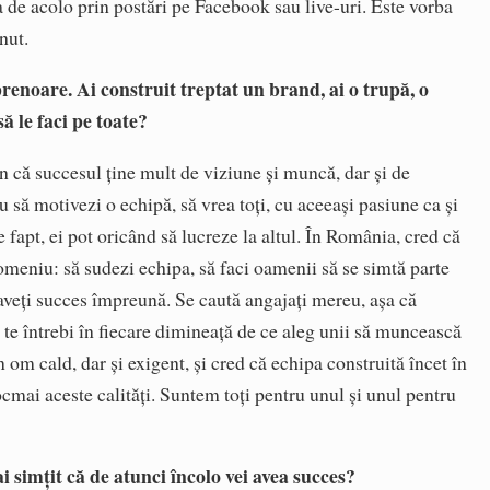
de acolo prin postări pe Facebook sau live-uri. Este vorba
nut.
eprenoare. Ai construit treptat un brand, ai o trupă, o
 le faci pe toate?
un că succesul ține mult de viziune și muncă, dar și de
eu să motivezi o echipă, să vrea toți, cu aceeași pasiune ca și
 fapt, ei pot oricând să lucreze la altul. În România, cred că
meniu: să sudezi echipa, să faci oamenii să se simtă parte
ă aveți succes împreună. Se caută angajați mereu, așa că
ă te întrebi în fiecare dimineață de ce aleg unii să muncească
n om cald, dar și exigent, și cred că echipa construită încet în
ocmai aceste calități. Suntem toți pentru unul și unul pentru
simțit că de atunci încolo vei avea succes?