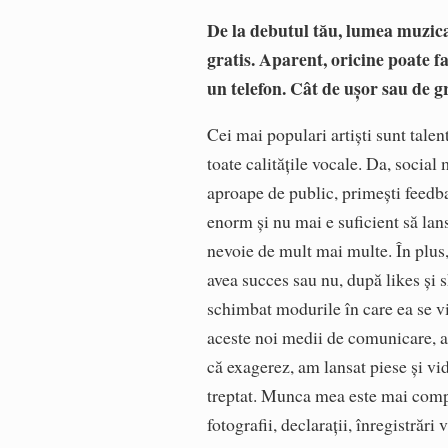
De la debutul tău, lumea muzical
gratis. Aparent, oricine poate f
un telefon. Cât de ușor sau de g
Cei mai populari artiști sunt talen
toate calitățile vocale. Da, social 
aproape de public, primești feedba
enorm și nu mai e suficient să lanse
nevoie de mult mai multe. În plus, 
avea succes sau nu, după likes și s
schimbat modurile în care ea se vi
aceste noi medii de comunicare, am
că exagerez, am lansat piese și vi
treptat. Munca mea este mai compl
fotografii, declarații, înregistrăr