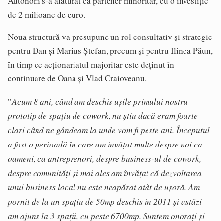
Autonom s-a alăturat ca partener minoritar, cu o investiție
de 2 milioane de euro.
Noua structură va presupune un rol consultativ și strategic
pentru Dan și Marius Ștefan, precum și pentru Ilinca Păun,
în timp ce acționariatul majoritar este deținut în
continuare de Oana și Vlad Craioveanu.
Acum 8 ani, când am deschis ușile primului nostru
”
prototip de spațiu de cowork, nu știu dacă eram foarte
clari când ne gândeam la unde vom fi peste ani. Începutul
a fost o perioadă în care am învățat multe despre noi ca
oameni, ca antreprenori, despre business-ul de cowork,
despre comunități și mai ales am învățat că dezvoltarea
unui business local nu este neapărat atât de ușoră. Am
pornit de la un spațiu de 50mp deschis în 2011 și astăzi
am ajuns la 3 spații, cu peste 6700mp.
Suntem onorați și