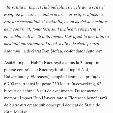
“Investiția în Impact Hub îndeplinește cele două criterii
esențiale pe care le căutăm în orice investiție: a
facerea
este una sustenabilă și scalabilă, cu un model de business
deja confirmat; f
ondatorii sunt implicați, competenți și
etici;
Mai mult decât atât, Impact Hub ajută la dezvoltarea
mediului antreprenorial local, o direcție cheie pentru
Autonom”
a declarat Dan Ștefan, co-fondator Autonom.
Astăzi, Impact Hub în București a ajuns la 3 locații în
puncte centrale ale Bucureștiului (Timpuri Noi,
Universitate și Floreasca), ocupând acum o suprafață de
6.700 mp, traduși în: peste 250 locuri în coworking, 42
birouri de echipă, 8 săli de evenimente. De asemenea,
membrii Impact Hub Universitate și Floreasca beneficiază
de bistro-uri create sub conceptul dedicat de Stație de
către Maidan.