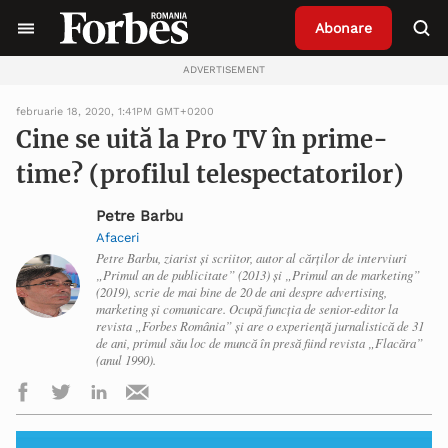
Abonare
ADVERTISEMENT
februarie 18, 2020, 1:41PM GMT+0200
Cine se uită la Pro TV în prime-
time? (profilul telespectatorilor)
Petre Barbu
Afaceri
Petre Barbu, ziarist și scriitor, autor al cărților de interviuri
„Primul an de publicitate” (2013) și „Primul an de marketing”
(2019), scrie de mai bine de 20 de ani despre advertising,
marketing și comunicare. Ocupă funcția de senior-editor la
revista „Forbes România” și are o experiență jurnalistică de 31
de ani, primul său loc de muncă în presă fiind revista „Flacăra”
(anul 1990).