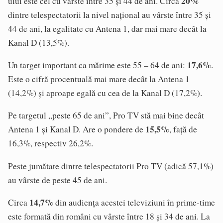
20%
ului este cel cu vârste între 35 și 44 de ani. Circa
dintre telespectatorii la nivel național au vârste între 35 și
44 de ani, la egalitate cu Antena 1, dar mai mare decât la
Kanal D (13,5%).
17,6%
Un target important ca mărime este 55 – 64 de ani:
.
Este o cifră procentuală mai mare decât la Antena 1
(14,2%) și aproape egală cu cea de la Kanal D (17,2%).
Pe targetul „peste 65 de ani”, Pro TV stă mai bine decât
15,5%
Antena 1 și Kanal D. Are o pondere de
, față de
16,3%, respectiv 26,2%.
Peste jumătate dintre telespectatorii Pro TV (adică 57,1%)
au vârste de peste 45 de ani.
14,7%
Circa
din audiența acestei televiziuni în prime-time
este formată din români cu vârste între 18 și 34 de ani. La