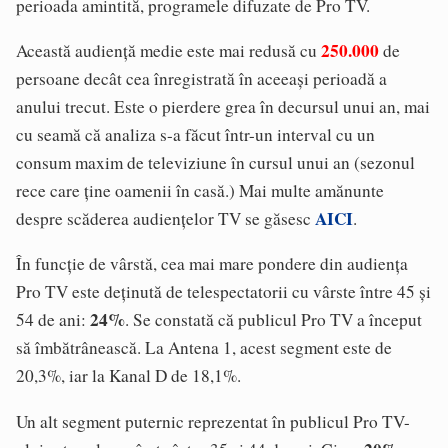
perioada amintită, programele difuzate de Pro TV.
250.000
Această audiență medie este mai redusă cu
de
persoane decât cea înregistrată în aceeași perioadă a
anului trecut. Este o pierdere grea în decursul unui an, mai
cu seamă că analiza s-a făcut într-un interval cu un
consum maxim de televiziune în cursul unui an (sezonul
rece care ține oamenii în casă.) Mai multe amănunte
AICI
despre scăderea audiențelor TV se găsesc
.
În funcție de vârstă, cea mai mare pondere din audiența
Pro TV este deținută de telespectatorii cu vârste între 45 și
24%
54 de ani:
. Se constată că publicul Pro TV a început
să îmbătrânească. La Antena 1, acest segment este de
20,3%, iar la Kanal D de 18,1%.
Un alt segment puternic reprezentat în publicul Pro TV-