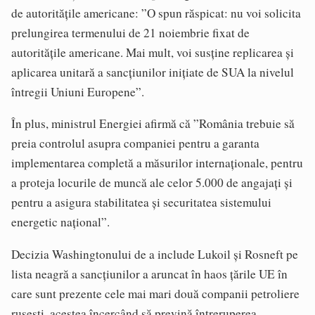
de autorităţile americane: ”O spun răspicat: nu voi solicita
prelungirea termenului de 21 noiembrie fixat de
autorităţile americane. Mai mult, voi susţine replicarea şi
aplicarea unitară a sancţiunilor iniţiate de SUA la nivelul
întregii Uniuni Europene”.
În plus, ministrul Energiei afirmă că ”România trebuie să
preia controlul asupra companiei pentru a garanta
implementarea completă a măsurilor internaţionale, pentru
a proteja locurile de muncă ale celor 5.000 de angajaţi şi
pentru a asigura stabilitatea şi securitatea sistemului
energetic naţional”.
Decizia Washingtonului de a include Lukoil şi Rosneft pe
lista neagră a sancţiunilor a aruncat în haos ţările UE în
care sunt prezente cele mai mari două companii petroliere
ruseşti, acestea încercând să prevină întreruperea