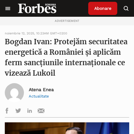
Abonare
ADVERTISEMENT
noiembrie 12, 2025, 10:23AM GMT+0200
Bogdan Ivan: Protejăm securitatea
energetică a României şi aplicăm
ferm sancţiunile internaţionale ce
vizează Lukoil
Atena Enea
Actualitate