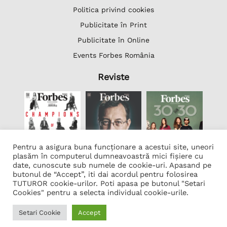
Politica privind cookies
Publicitate în Print
Publicitate în Online
Events Forbes România
Reviste
Pentru a asigura buna funcționare a acestui site, uneori
plasăm în computerul dumneavoastră mici fișiere cu
date, cunoscute sub numele de cookie-uri. Apasand pe
butonul de “Accept”, iti dai acordul pentru folosirea
Lista Firme
TUTUROR cookie-urilor. Poti apasa pe butonul "Setari
Transcription Software Vatis Tech
Cookies" pentru a selecta individual cookie-urile.
Găzduire web
Setari Cookie
Accept