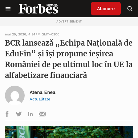
Abonare
ADVERTISEMENT
mai 29, 2026, 4:34PM GMT+0200
BCR lansează „Echipa Națională de
EduFin” și își propune ieșirea
României de pe ultimul loc în UE la
alfabetizare financiară
Atena Enea
Actualitate