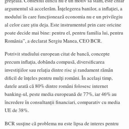
greșeala. Contextul dificil nu e un motiv să stăm, este chiar
argumentul să accelerăm. Înțelegerea banilor, a inflației, a
modului în care funcționează economia nu e un privilegiu
al celor care știu deja. Este instrumentul prin care oricine
poate decide mai bine: pentru el, pentru familia lui, pentru
România”, a declarat Sergiu Manea, CEO BCR.
Potrivit studiului european citat de bancă, concepte
precum inflația, dobânda compusă, diversificarea
investițiilor sau relația dintre risc și randament rămân
dificil de înțeles pentru mulți români. În același timp,
datele arată că 80% dintre români folosesc internet
banking-ul, peste media europeană de 77%, iar 46% au
încredere în consultanții financiari, comparativ cu media
UE de 38%.
BCR susține că problema nu este lipsa de interes pentru