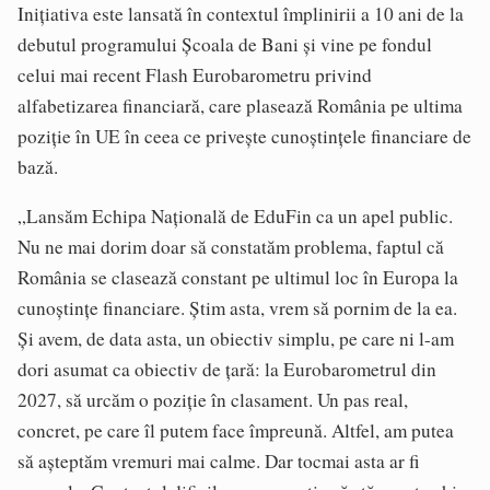
Inițiativa este lansată în contextul împlinirii a 10 ani de la
debutul programului Școala de Bani și vine pe fondul
celui mai recent Flash Eurobarometru privind
alfabetizarea financiară, care plasează România pe ultima
poziție în UE în ceea ce privește cunoștințele financiare de
bază.
„Lansăm Echipa Națională de EduFin ca un apel public.
Nu ne mai dorim doar să constatăm problema, faptul că
România se clasează constant pe ultimul loc în Europa la
cunoștințe financiare. Știm asta, vrem să pornim de la ea.
Și avem, de data asta, un obiectiv simplu, pe care ni l-am
dori asumat ca obiectiv de țară: la Eurobarometrul din
2027, să urcăm o poziție în clasament. Un pas real,
concret, pe care îl putem face împreună. Altfel, am putea
să așteptăm vremuri mai calme. Dar tocmai asta ar fi