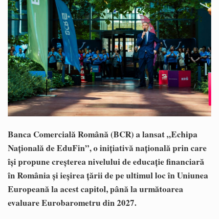
Banca Comercială Română (BCR) a lansat „Echipa
Națională de EduFin”, o inițiativă națională prin care
își propune creșterea nivelului de educație financiară
în România și ieșirea țării de pe ultimul loc în Uniunea
Europeană la acest capitol, până la următoarea
evaluare Eurobarometru din 2027.