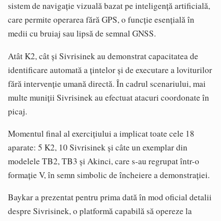
sistem de navigație vizuală bazat pe inteligență artificială,
care permite operarea fără GPS, o funcție esențială în
medii cu bruiaj sau lipsă de semnal GNSS.
Atât K2, cât și Sivrisinek au demonstrat capacitatea de
identificare automată a țintelor și de executare a loviturilor
fără intervenție umană directă. În cadrul scenariului, mai
multe muniții Sivrisinek au efectuat atacuri coordonate în
picaj.
Momentul final al exercițiului a implicat toate cele 18
aparate: 5 K2, 10 Sivrisinek și câte un exemplar din
modelele TB2, TB3 și Akinci, care s-au regrupat într-o
formație V, în semn simbolic de încheiere a demonstrației.
Baykar a prezentat pentru prima dată în mod oficial detalii
despre Sivrisinek, o platformă capabilă să opereze la