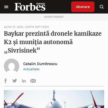
Abonare
ADVERTISEMENT
aprilie 27, 2026, 2:54PM GMT+0200
Baykar prezintă dronele kamikaze
K2 și muniția autonomă
„Sivrisinek”
Catalin Dumitrescu
Actualitate