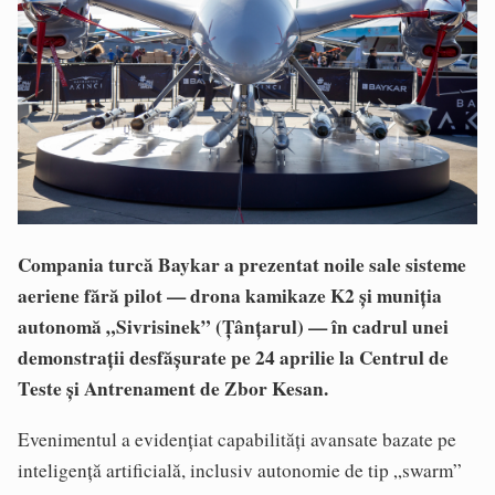
Compania turcă Baykar a prezentat noile sale sisteme
aeriene fără pilot — drona kamikaze K2 și muniția
autonomă „Sivrisinek” (Țânțarul) — în cadrul unei
demonstrații desfășurate pe 24 aprilie la Centrul de
Teste și Antrenament de Zbor Kesan.
Evenimentul a evidențiat capabilități avansate bazate pe
inteligență artificială, inclusiv autonomie de tip „swarm”