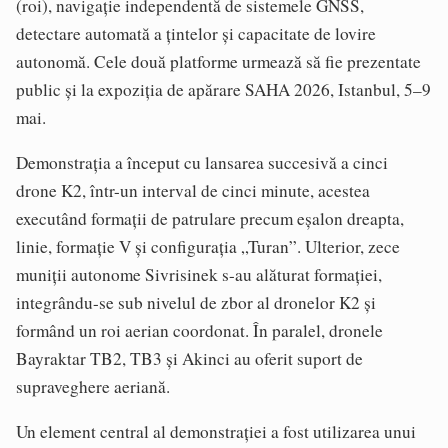
(roi), navigație independentă de sistemele GNSS,
detectare automată a țintelor și capacitate de lovire
autonomă. Cele două platforme urmează să fie prezentate
public și la expoziția de apărare SAHA 2026, Istanbul, 5–9
mai.
Demonstrația a început cu lansarea succesivă a cinci
drone K2, într-un interval de cinci minute, acestea
executând formații de patrulare precum eșalon dreapta,
linie, formație V și configurația „Turan”. Ulterior, zece
muniții autonome Sivrisinek s-au alăturat formației,
integrându-se sub nivelul de zbor al dronelor K2 și
formând un roi aerian coordonat. În paralel, dronele
Bayraktar TB2, TB3 și Akinci au oferit suport de
supraveghere aeriană.
Un element central al demonstrației a fost utilizarea unui