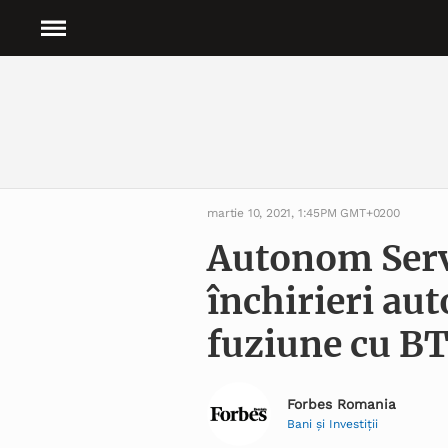
martie 10, 2021, 1:45PM GMT+0200
Autonom Servi
închirieri aut
fuziune cu BT
Forbes Romania
Bani și Investiţii