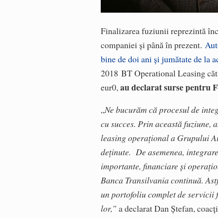
Finalizarea fuziunii reprezintă în
companiei și până în prezent.
Aut
bine de doi ani și jumătate de la a
2018 BT Operational Leasing cătr
au declarat surse pentru 
eur0,
„
Ne bucurăm că procesul de integ
cu succes. Prin această fuziune, 
leasing operațional a Grupului Aut
deținute. De asemenea, integrarea
importante, financiare și operațio
Banca Transilvania continuă. Ast
un portofoliu complet de servicii 
lor,”
a declarat Dan Ștefan, coacț