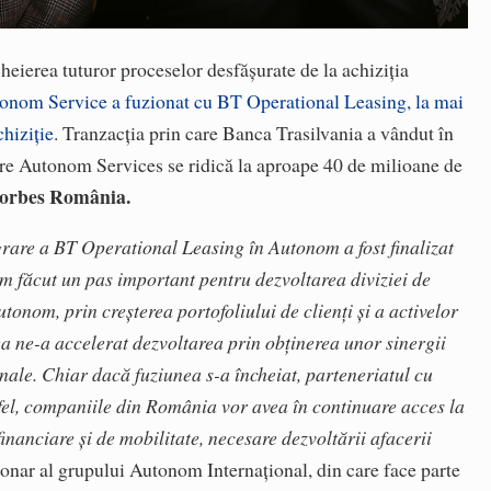
cheierea tuturor proceselor desfășurate de la achiziția
onom Service a fuzionat cu BT Operational Leasing, la mai
chiziție
. Tranzacția prin care Banca Trasilvania a vândut în
e Autonom Services se ridică la aproape 40 de milioane de
Forbes România.
rare a BT Operational Leasing în Autonom a fost finalizat
am făcut un pas important pentru dezvoltarea diviziei de
onom, prin creșterea portofoliului de clienți și a activelor
 ne-a accelerat dezvoltarea prin obținerea unor sinergii
nale. Chiar dacă fuziunea s-a încheiat, parteneriatul cu
fel, companiile din România vor avea în continuare acces la
financiare și de mobilitate, necesare dezvoltării afacerii
ionar al grupului Autonom Internațional, din care face parte