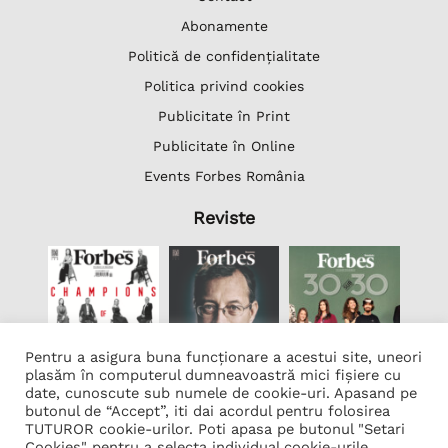
Abonamente
Politică de confidențialitate
Politica privind cookies
Publicitate în Print
Publicitate în Online
Events Forbes România
Reviste
Pentru a asigura buna funcționare a acestui site, uneori
plasăm în computerul dumneavoastră mici fișiere cu
date, cunoscute sub numele de cookie-uri. Apasand pe
butonul de “Accept”, iti dai acordul pentru folosirea
Lista Firme
TUTUROR cookie-urilor. Poti apasa pe butonul "Setari
Transcription Software Vatis Tech
Cookies" pentru a selecta individual cookie-urile.