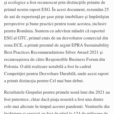
și ecologice a fost recunoscut prin distincțiile primite de
primul nostru raport ESG. În acest document, rezumăm 25
de ani de experiență pe șase piețe imobiliare și împărtășim
perspective și bune practici pentru toate acestea, inclusiv
pentru România. Suntem cu adevărat mândri că raportul
ESG al GTC, primul emis de un dezvoltator comercial din
zona ECE, a primit premiul de argint EPRA Sustainability
Best Practices Recommendations Silver Award 2021 și
recunoașterea de către Responsible Business Forum din
Polonia. O altă realizare notabilă a fost în cadrul
Competiției pentru Dezvoltare Durabilă, unde acest raport
a primit distincția pentru Cel mai bun debut.
Rezultatele Grupului pentru primele nouă luni din 2021 au
fost puternice, chiar dacă piața noastră a fost una dintre
cele mai afectate în timpul acestei pandemii. Veniturile din
închiriere și servicii au fost de până la 124 de milioane de