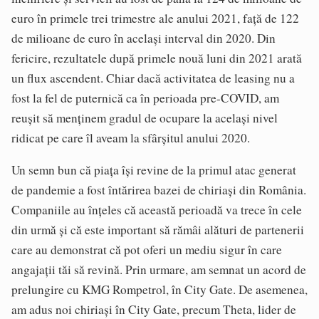
euro în primele trei trimestre ale anului 2021, față de 122
de milioane de euro în același interval din 2020. Din
fericire, rezultatele după primele nouă luni din 2021 arată
un flux ascendent. Chiar dacă activitatea de leasing nu a
fost la fel de puternică ca în perioada pre-COVID, am
reușit să menținem gradul de ocupare la același nivel
ridicat pe care îl aveam la sfârșitul anului 2020.
Un semn bun că piața își revine de la primul atac generat
de pandemie a fost întărirea bazei de chiriași din România.
Companiile au înțeles că această perioadă va trece în cele
din urmă și că este important să rămâi alături de partenerii
care au demonstrat că pot oferi un mediu sigur în care
angajații tăi să revină. Prin urmare, am semnat un acord de
prelungire cu KMG Rompetrol, în City Gate. De asemenea,
am adus noi chiriași în City Gate, precum Theta, lider de