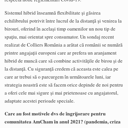
Sistemul hibrid înseamnă flexibilitate și găsirea
echilibrului potrivit între lucrul de la distanță și venirea la
birouri, oferind în același timp oamenilor un nou tip de
spațiu, mai orientat spre consumator. Un sondaj recent
realizat de Colliers România a arătat că românii se numără
printre angajații europeni care ar prefera un aranjament
hibrid de muncă care să combine activitățile de birou și de
la distanță. Cu siguranță credem că aceasta este calea pe
care ar trebui să o parcurgem în următoarele luni, iar
strategia noastră este să facem orice depinde de noi pentru
a oferi cele mai sigure și mai prietenoase cu angajatorul,
adaptate acestei perioade speciale.
Care au fost motivele dvs de îngrijorare pentru
comunitatea AmCham în anul 2021? (pandemia, criza