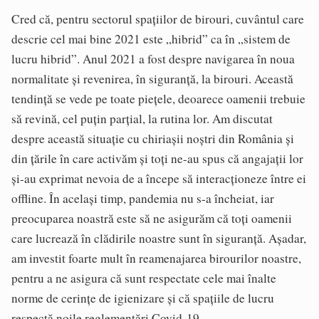
Cred că, pentru sectorul spațiilor de birouri, cuvântul care
descrie cel mai bine 2021 este „hibrid” ca în „sistem de
lucru hibrid”. Anul 2021 a fost despre navigarea în noua
normalitate și revenirea, în siguranță, la birouri. Această
tendință se vede pe toate piețele, deoarece oamenii trebuie
să revină, cel puțin parțial, la rutina lor. Am discutat
despre această situație cu chiriașii noștri din România și
din țările în care activăm și toți ne-au spus că angajații lor
și-au exprimat nevoia de a începe să interacționeze între ei
offline. În același timp, pandemia nu s-a încheiat, iar
preocuparea noastră este să ne asigurăm că toți oamenii
care lucrează în clădirile noastre sunt în siguranță. Așadar,
am investit foarte mult în reamenajarea birourilor noastre,
pentru a ne asigura că sunt respectate cele mai înalte
norme de cerințe de igienizare și că spațiile de lucru
respectă noile reglementări Covid-19.