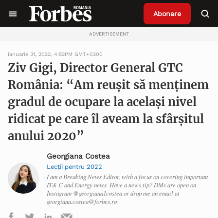
Abonare
ADVERTISEMENT
ianuarie 31, 2022, 4:52PM GMT+0200
Ziv Gigi, Director General GTC
România: “Am reușit să menținem
gradul de ocupare la același nivel
ridicat pe care îl aveam la sfârșitul
anului 2020”
Georgiana Costea
Lecții pentru 2022
I am a Breaking News Editor, with a focus on covering important
IT& C and Energy news. Have a news tip? DMs are open on
Instagram @georgiana1costea or drop me an email at
georgiana.costea@forbes.ro