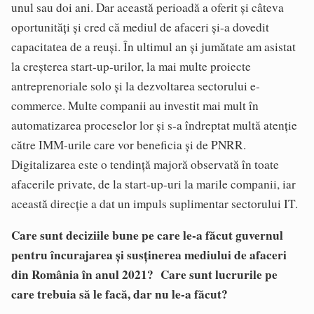
unul sau doi ani. Dar această perioadă a oferit și câteva
oportunități și cred că mediul de afaceri și-a dovedit
capacitatea de a reuși. În ultimul an și jumătate am asistat
la creșterea start-up-urilor, la mai multe proiecte
antreprenoriale solo și la dezvoltarea sectorului e-
commerce. Multe companii au investit mai mult în
automatizarea proceselor lor și s-a îndreptat multă atenție
către IMM-urile care vor beneficia și de PNRR.
Digitalizarea este o tendință majoră observată în toate
afacerile private, de la start-up-uri la marile companii, iar
această direcție a dat un impuls suplimentar sectorului IT.
Care sunt deciziile bune pe care le-a făcut guvernul
pentru încurajarea și susținerea mediului de afaceri
din România în anul 2021? Care sunt lucrurile pe
care trebuia să le facă, dar nu le-a făcut?