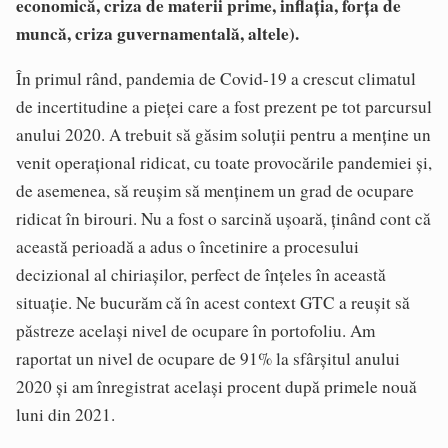
economică, criza de materii prime, inflația, forța de
muncă, criza guvernamentală, altele).
În primul rând, pandemia de Covid-19 a crescut climatul
de incertitudine a pieței care a fost prezent pe tot parcursul
anului 2020. A trebuit să găsim soluții pentru a menține un
venit operațional ridicat, cu toate provocările pandemiei și,
de asemenea, să reușim să menținem un grad de ocupare
ridicat în birouri. Nu a fost o sarcină ușoară, ținând cont că
această perioadă a adus o încetinire a procesului
decizional al chiriașilor, perfect de înțeles în această
situație. Ne bucurăm că în acest context GTC a reușit să
păstreze același nivel de ocupare în portofoliu. Am
raportat un nivel de ocupare de 91% la sfârșitul anului
2020 și am înregistrat același procent după primele nouă
luni din 2021.