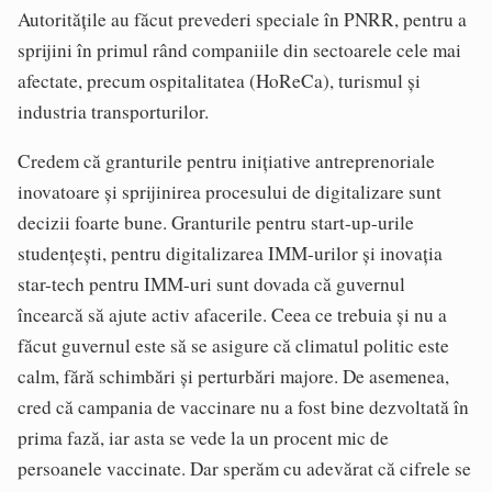
Autoritățile au făcut prevederi speciale în PNRR, pentru a
sprijini în primul rând companiile din sectoarele cele mai
afectate, precum ospitalitatea (HoReCa), turismul și
industria transporturilor.
Credem că granturile pentru inițiative antreprenoriale
inovatoare și sprijinirea procesului de digitalizare sunt
decizii foarte bune. Granturile pentru start-up-urile
studențești, pentru digitalizarea IMM-urilor și inovația
star-tech pentru IMM-uri sunt dovada că guvernul
încearcă să ajute activ afacerile. Ceea ce trebuia și nu a
făcut guvernul este să se asigure că climatul politic este
calm, fără schimbări și perturbări majore. De asemenea,
cred că campania de vaccinare nu a fost bine dezvoltată în
prima fază, iar asta se vede la un procent mic de
persoanele vaccinate. Dar sperăm cu adevărat că cifrele se