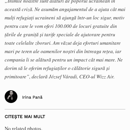
„Inimile noastre sunt alături de poporul ucrainean în
această criză. Ne asumăm angajamentul de a ajuta cât mai
mulți refugiați ucraineni să ajungă într-un loc sigur, motiv
pentru care le vom oferi 100.000 de locuri gratuite din
țările de graniță și tarife speciale de ajutorare pentru
toate celelalte zboruri. Am văzut deja eforturi umanitare
mari pe teren ale oamenilor noștri din întreaga rețea, iar
compania li se alătură pentru un impact cât mai mare. Ne
dorim să le oferim refugiaților o călătorie sigură și
primitoare”, declară József Váradi, CEO-ul Wizz Air.
Irina Pană
CITEȘTE MAI MULT
No related photos.