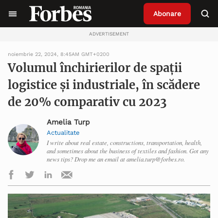
Abonare
ADVERTISEMENT
noiembrie 22, 2024, 8:45AM GMT+0200
Volumul închirierilor de spații
logistice și industriale, în scădere
de 20% comparativ cu 2023
Amelia Turp
Actualitate
I write about real estate, constructions, transportation, health,
and sometimes about the business of textiles and fashion. Got any
news tips? Drop me an email at amelia.turp@forbes.ro.