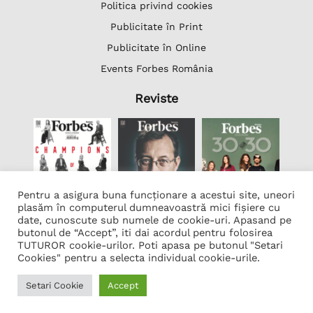
Politica privind cookies
Publicitate în Print
Publicitate în Online
Events Forbes România
Reviste
Pentru a asigura buna funcționare a acestui site, uneori
plasăm în computerul dumneavoastră mici fișiere cu
date, cunoscute sub numele de cookie-uri. Apasand pe
butonul de “Accept”, iti dai acordul pentru folosirea
Lista Firme
TUTUROR cookie-urilor. Poti apasa pe butonul "Setari
Transcription Software Vatis Tech
Cookies" pentru a selecta individual cookie-urile.
Găzduire web
Setari Cookie
Accept
Developed by
Neo Vision