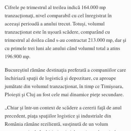
Cifrele pe trimestrul al treilea indică 164.000 mp
tranzacționați, nivel comparabil cu cel înregistrat în
aceeași perioadă a anului trecut. Totuși, volumul
tranzacționat este în ușoară scădere, comparând cu
trimestrul al doilea când s-au contractat 213.000 mp, dar și
cu primele trei luni ale anului când volumul total a atins
196.900 mp.
Bucureștiul rămâne destinația preferată a companiilor care
închiriază spații de logistică și depozitare, cu aproape
jumătate din volumul tranzacționat, în timp ce Timișoara,
Ploiești și Cluj au fost cele mai dinamice piețe secundare.
„Chiar și într-un context de scădere a cererii față de anul
precedent, piața spațiilor logistice și industriale din
România rămâne rezilientă, susținută de un volum