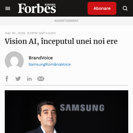
Abonare
ADVERTISEMENT
mai 30, 2025, 3:13PM GMT+0200
Vision AI, începutul unei noi ere
BrandVoice
SamsungRomâniaVoice