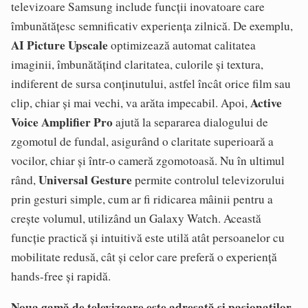
televizoare Samsung include funcții inovatoare care
îmbunătățesc semnificativ experiența zilnică. De exemplu,
AI Picture Upscale
optimizează automat calitatea
imaginii, îmbunătățind claritatea, culorile și textura,
indiferent de sursa conținutului, astfel încât orice film sau
Active
clip, chiar și mai vechi, va arăta impecabil. Apoi,
Voice Amplifier Pro
ajută la separarea dialogului de
zgomotul de fundal, asigurând o claritate superioară a
vocilor, chiar și într-o cameră zgomotoasă. Nu în ultimul
Universal Gesture
rând,
permite controlul televizorului
prin gesturi simple, cum ar fi ridicarea mâinii pentru a
crește volumul, utilizând un Galaxy Watch. Această
funcție practică și intuitivă este utilă atât persoanelor cu
mobilitate redusă, cât și celor care preferă o experiență
hands-free și rapidă.
Noua gamă de televizoare este adresată și pasionaților