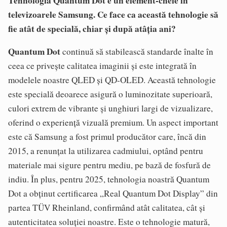
Tehnologia Quantum Dot e un element-cheie în
televizoarele Samsung. Ce face ca această tehnologie să
fie atât de specială, chiar și după atâția ani?
Quantum Dot
continuă să stabilească standarde înalte în
ceea ce privește calitatea imaginii și este integrată în
modelele noastre QLED și QD-OLED. Această tehnologie
este specială deoarece asigură o luminozitate superioară,
culori extrem de vibrante și unghiuri largi de vizualizare,
oferind o experiență vizuală premium. Un aspect important
este că Samsung a fost primul producător care, încă din
2015, a renunțat la utilizarea cadmiului, optând pentru
materiale mai sigure pentru mediu, pe bază de fosfură de
indiu. În plus, pentru 2025, tehnologia noastră Quantum
Dot a obținut certificarea „Real Quantum Dot Display” din
partea TÜV Rheinland, confirmând atât calitatea, cât și
autenticitatea soluției noastre. Este o tehnologie matură,