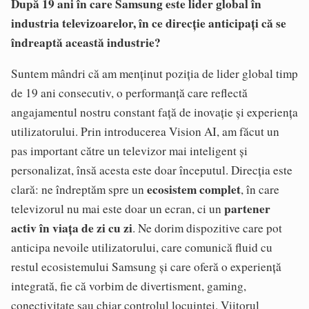
După 19 ani în care Samsung este lider global în
industria televizoarelor, în ce direcție anticipați că se
îndreaptă această industrie?
Suntem mândri că am menținut poziția de lider global timp
de 19 ani consecutiv, o performanță care reflectă
angajamentul nostru constant față de inovație și experiența
utilizatorului. Prin introducerea Vision AI, am făcut un
pas important către un televizor mai inteligent și
personalizat, însă acesta este doar începutul. Direcția este
ecosistem complet
clară: ne îndreptăm spre un
, în care
partener
televizorul nu mai este doar un ecran, ci un
activ în viața de zi cu zi
. Ne dorim dispozitive care pot
anticipa nevoile utilizatorului, care comunică fluid cu
restul ecosistemului Samsung și care oferă o experiență
integrată, fie că vorbim de divertisment, gaming,
conectivitate sau chiar controlul locuinței. Viitorul