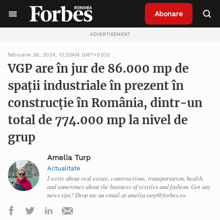
Abonare
ADVERTISEMENT
februarie 26, 2024, 10:23AM GMT+0200
VGP are în jur de 86.000 mp de
spații industriale în prezent în
construcție în România, dintr-un
total de 774.000 mp la nivel de
grup
Amelia Turp
Actualitate
I write about real estate, constructions, transportation, health,
and sometimes about the business of textiles and fashion. Got any
news tips? Drop me an email at amelia.turp@forbes.ro.