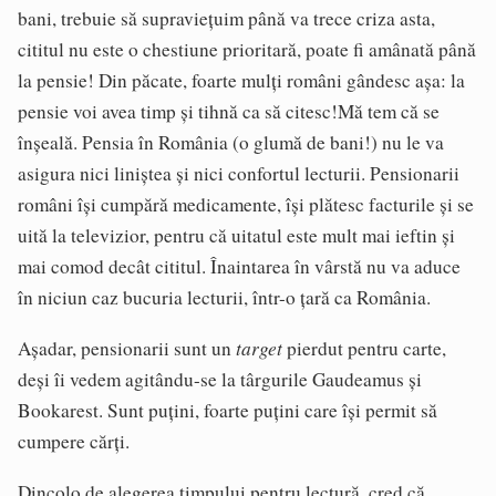
bani, trebuie să supraviețuim până va trece criza asta,
cititul nu este o chestiune prioritară, poate fi amânată până
la pensie! Din păcate, foarte mulți români gândesc așa: la
pensie voi avea timp și tihnă ca să citesc!Mă tem că se
înșeală. Pensia în România (o glumă de bani!) nu le va
asigura nici liniștea și nici confortul lecturii. Pensionarii
români își cumpără medicamente, își plătesc facturile și se
uită la televizior, pentru că uitatul este mult mai ieftin și
mai comod decât cititul. Înaintarea în vârstă nu va aduce
în niciun caz bucuria lecturii, într-o țară ca România.
target
Așadar, pensionarii sunt un
pierdut pentru carte,
deși îi vedem agitându-se la târgurile Gaudeamus și
Bookarest. Sunt puțini, foarte puțini care își permit să
cumpere cărți.
Dincolo de alegerea timpului pentru lectură, cred că