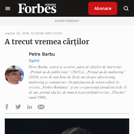
Abonare
ADVERTISEMENT
martie 23, 2015, 10:30AM GMT+0200
A trecut vremea cărților
Petre Barbu
Opinii
Petre Barbu, ziarist și scriitor, autor al cărților de interviuri
„Primul an de publicitate” (2013) și „Primul an de marketing”
(2019), scrie de mai bine de 20 de ani despre advertising,
marketing și comunicare. Ocupă funcția de senior-editor la
revista „Forbes România” și are o experiență jurnalistică de 31
de ani, primul său loc de muncă în presă fiind revista „Flacăra”
(anul 1990).