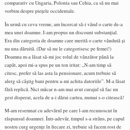
comparativ cu Ungaria, Polonia sau Cehia, ca să nu mai
vorbim despre piețele occidentale.
În urmă cu ceva vreme, am încercat să-i vând o carte de-a
mea unei doamne. I-am propus un discount substanțial.
Era din categoria de doamne care merită o carte vândută și
nu una dăruită. (Dar să nu le categorisesc pe femei!)
Doamna m-a lăsat să-mi joc rolul de vânzător până la
capăt, apoi mi-a spus pe un ton iritat: „N-am timp să
citesc, prefer să las asta la pensionare, acum trebuie să
alerg să câștig bani pentru a-mi achita datoriile”. M-a lăsat
fără replică. Nici măcar n-am mai avut curajul să fac un
gest disperat, acela de a-i dărui cartea, numai s-o citească!
M-am resemnat cu adevărul pe care l-am recunoscut în
răspunsul doamnei. Într-adevăr, timpul s-a strâns, pe capul
nostru curg urgențe în fiecare zi, trebuie să facem rost de