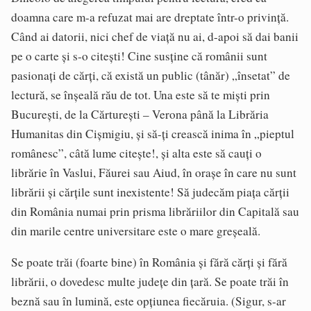
doamna care m-a refuzat mai are dreptate într-o privință.
Când ai datorii, nici chef de viață nu ai, d-apoi să dai banii
pe o carte și s-o citești! Cine susține că românii sunt
pasionați de cărți, că există un public (tânăr) „însetat” de
lectură, se înșeală rău de tot. Una este să te miști prin
București, de la Cărturești – Verona până la Librăria
Humanitas din Cișmigiu, și să-ți crească inima în „pieptul
românesc”, câtă lume citește!, și alta este să cauți o
librărie în Vaslui, Făurei sau Aiud, în orașe în care nu sunt
librării și cărțile sunt inexistente! Să judecăm piața cărții
din România numai prin prisma librăriilor din Capitală sau
din marile centre universitare este o mare greșeală.
Se poate trăi (foarte bine) în România și fără cărți și fără
librării, o dovedesc multe județe din țară. Se poate trăi în
beznă sau în lumină, este opțiunea fiecăruia. (Sigur, s-ar