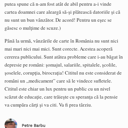
putea spune că n-am fost atât de abil pentru a-i vinde
cartea doamnei care aleargă să-și plătească datoriile și că
nu sunt un bun vânzător. De acord! Pentru un eșec se
găsesc o mulțime de scuze.)
Până la urmă, vânzările de carte în România nu sunt nici
mai mari nici mai mici. Sunt corecte. Acestea acoperă
cererea publicului. Sunt atâtea probleme care i-au băgat în
depresie pe români: șomajul, salariile, spitalele, școlile,
șoselele, corupția, birocrația! Cititul nu este considerat de
români un „medicament” care să le vindece sufletele.
Cititul este chiar un lux pentru un public cu un nivel
scăzut de educație, care trăiește cu speranța că la pensie
va cumpăra cărți și va citi. Va fi prea târziu.
Petre Barbu