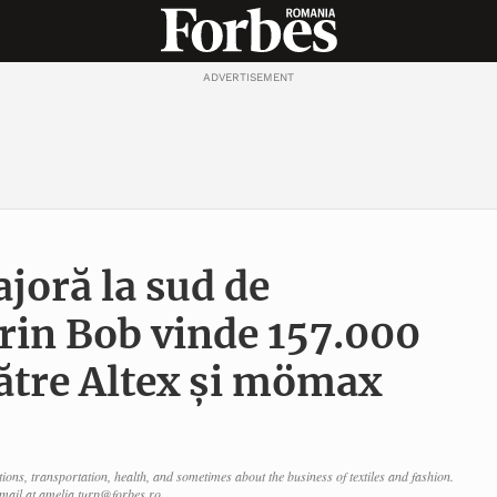
ADVERTISEMENT
joră la sud de
rin Bob vinde 157.000
către Altex și mömax
ctions, transportation, health, and sometimes about the business of textiles and fashion.
mail at amelia.turp@forbes.ro.