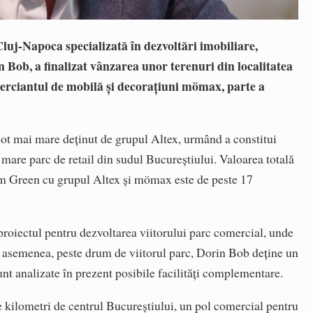
uj-Napoca specializată în dezvoltări imobiliare,
 Bob, a finalizat vânzarea unor terenuri din localitatea
merciantul de mobilă și decorațiuni mömax, parte a
.
n lot mai mare deținut de grupul Altex, urmând a constitui
mare parc de retail din sudul Bucureștiului. Valoarea totală
ium Green cu grupul Altex și mömax este de peste 17
oiectul pentru dezvoltarea viitorului parc comercial, unde
 asemenea, peste drum de viitorul parc, Dorin Bob deține un
nt analizate în prezent posibile facilități complementare.
 kilometri de centrul Bucureștiului, un pol comercial pentru