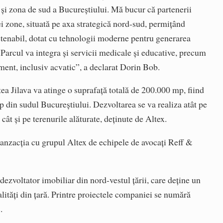
 și zona de sud a Bucureștiului. Mă bucur că partenerii
ei zone, situată pe axa strategică nord-sud, permițând
ustenabil, dotat cu tehnologii moderne pentru generarea
. Parcul va integra și servicii medicale și educative, precum
isment, inclusiv acvatic”, a declarat Dorin Bob.
atea Jilava va atinge o suprafață totală de 200.000 mp, fiind
 din sudul Bucureștiului. Dezvoltarea se va realiza atât pe
ât și pe terenurile alăturate, deținute de Altex.
ranzacția cu grupul Altex de echipele de avocați Reff &
zvoltator imobiliar din nord-vestul țării, care deține un
alități din țară. Printre proiectele companiei se numără
.