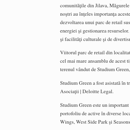
comunitățile din Jilava, Măgurele
noștri au înțeles importanța acest
dezvoltarea unui parc de retail s
energiei și gestionarea resurselor
și facilități culturale și de divert
Viitorul parc de retail din localit
cel mai mare ansamblu de acest tip
terenul vândut de Studium Green, c
Studium Green a fost asistată în t
Asociații | Deloitte Legal.
Studium Green este un important de
portofoliu de active în diverse loc
Wings, West Side Park și Seasons