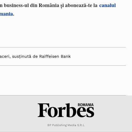
 în business-ul din România și abonează-te la
canalul
omania
.
aceri, susținută de Raiffeisen Bank
BP Publishing Media S.R.L