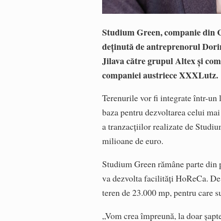
Studium Green, companie din Cl
deținută de antreprenorul Dorin
Jilava către grupul Altex și co
companiei austriece XXXLutz
Terenurile vor fi integrate într-u
baza pentru dezvoltarea celui mai 
a tranzacțiilor realizate de Stud
milioane de euro.
Studium Green rămâne parte din pr
va dezvolta facilități HoReCa. De
teren de 23.000 mp, pentru care su
„Vom crea împreună, la doar șapte