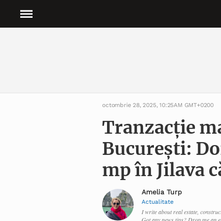
octombrie 28, 2025, 10:25AM GMT+0200
Tranzacție ma
București: Do
mp în Jilava 
Amelia Turp
Actualitate
I write about real estate, constru
Got any news tips? Drop me an e