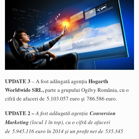
UPDATE 3
Hogarth
– A fost adăugată agenția
Worldwide SRL,
parte a grupului Ogilvy România, cu o
cifră de afaceri de 5.103.057 euro și 786.586 euro.
UPDATE 2 –
A fost adăugată agenția
Conversion
Marketing
(locul 1 în top), cu o cifră de afaceri
de 5.945.116 euro în 2014 și un profit net de 535.345