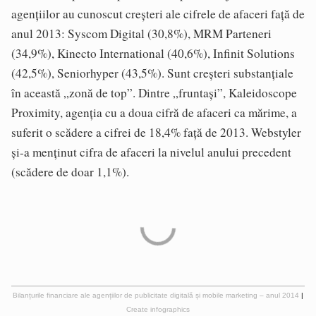
agențiilor au cunoscut creșteri ale cifrele de afaceri față de
anul 2013: Syscom Digital (30,8%), MRM Parteneri
(34,9%), Kinecto International (40,6%), Infinit Solutions
(42,5%), Seniorhyper (43,5%). Sunt creșteri substanțiale
în această „zonă de top”. Dintre „fruntași”, Kaleidoscope
Proximity, agenția cu a doua cifră de afaceri ca mărime, a
suferit o scădere a cifrei de 18,4% față de 2013. Webstyler
și-a menținut cifra de afaceri la nivelul anului precedent
(scădere de doar 1,1%).
Bilanțurile financiare ale agențiilor de publicitate digitală și mobile marketing – anul 2014
|
Create infographics