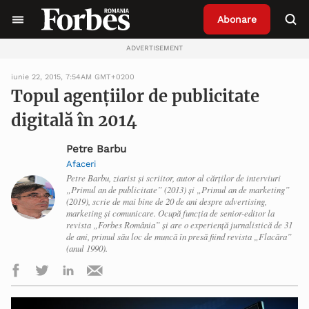
Abonare
ADVERTISEMENT
iunie 22, 2015, 7:54AM GMT+0200
Topul agențiilor de publicitate
digitală în 2014
Petre Barbu
Afaceri
Petre Barbu, ziarist și scriitor, autor al cărților de interviuri
„Primul an de publicitate” (2013) și „Primul an de marketing”
(2019), scrie de mai bine de 20 de ani despre advertising,
marketing și comunicare. Ocupă funcția de senior-editor la
revista „Forbes România” și are o experiență jurnalistică de 31
de ani, primul său loc de muncă în presă fiind revista „Flacăra”
(anul 1990).