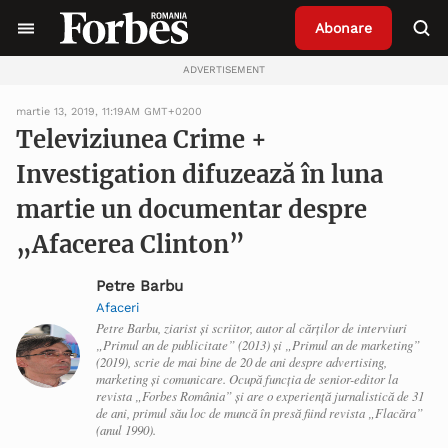
Abonare
ADVERTISEMENT
martie 13, 2019, 11:19AM GMT+0200
Televiziunea Crime +
Investigation difuzează în luna
martie un documentar despre
„Afacerea Clinton”
Petre Barbu
Afaceri
Petre Barbu, ziarist și scriitor, autor al cărților de interviuri
„Primul an de publicitate” (2013) și „Primul an de marketing”
(2019), scrie de mai bine de 20 de ani despre advertising,
marketing și comunicare. Ocupă funcția de senior-editor la
revista „Forbes România” și are o experiență jurnalistică de 31
de ani, primul său loc de muncă în presă fiind revista „Flacăra”
(anul 1990).