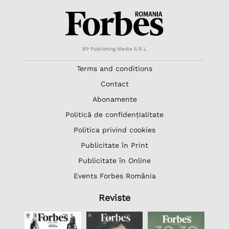
BP Publishing Media S.R.L
Terms and conditions
Contact
Abonamente
Politică de confidențialitate
Politica privind cookies
Publicitate în Print
Publicitate în Online
Events Forbes România
Reviste