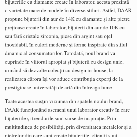
bijuteriile cu diamante create în laborator, acesta prezintă
o varietate mare de modele în diverse stiluri. Astfel, DAAR
propune bijuterii din aur de 14K cu diamante și alte pietre
prețioase create în laborator, bijuterii din aur de 10K cu
sau fără cristale zirconia, piese din argint sau oțel
inoxidabil, în culori moderne și forme inspirate din stilul
dinamic al consumatorilor. Totodată, noul brand va
cuprinde în viitorul apropiat și bijuterii cu design unic,
urmând să dezvolte colecții cu design in-house, la
realizarea cărora își vor aduce contribuția experți de la
prestigioase universități de artă din întreaga lume.
Toate acestea susțin viziunea din spatele noului brand,
DAAR funcționând asemeni unui laborator creativ în care
bijuteriile și trendurile sunt surse de inspirație. Prin
multitudinea de posibilități, prin diversitatea metalelor și a
pietrelor din care sunt create bijuteriile, clienții sunt