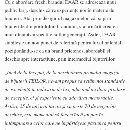
Cu o abordare fresh, brandul DAAR se adresează unui
public larg, deschis către experiențe noi în materie de
bijuterii. Atât prin design-ul magazinelor, cât și prin
bijuteriile din portofoliul brandului, s-a urmărit crearea
unui dinamism specific noilor generații. Astfel, DAAR
stabilește un nou punct de referință pentru luxul milenial,
poziționându-se ca un brand prietenos, abordabil și
deschis spre interacțiune, prin intermediul bijuteriilor.
Încă de la început, de la deschiderea primului magazin
,,
de bijuterii TEILOR, ne-am propus să setăm noi standarde
de excelență în industria de lux, aducând nu doar produse
de excepție, ci și experiențe cu adevărat memorabile.
Astăzi, 25 de ani mai târziu și cu peste 70 de magazine
deschise, este momentul să facem încă un pas în
întâmpinarea celor care ne împărtășesc pasiunea pentru