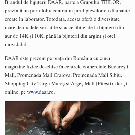
Brandul de bijuterii DAAR, parte a Grupului TEILOR,
prezintă un portofoliu centrat în jurul pieselor cu diamante
create în laborator. Totodată, acesta oferă o diversitate
mare de modele versatile și accesibile, de la bijuterii din
aur de 14K și 10K, până la bijuterii din argint și oțel
inoxidabil.
DAAR este prezent pe piața din România cu cinci
magazine fizice deschise în centrele comerciale București
Mall, Promenada Mall Craiova, Promenada Mall Sibiu,
Shopping City Târgu Mureș și Argeș Mall (Pitești), dar și
online, pe
www.daar.ro
.