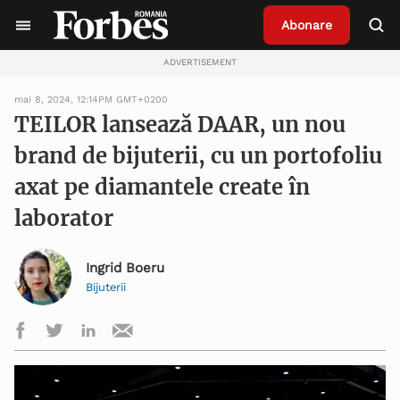
Abonare
ADVERTISEMENT
mai 8, 2024, 12:14PM GMT+0200
TEILOR lansează DAAR, un nou
brand de bijuterii, cu un portofoliu
axat pe diamantele create în
laborator
Ingrid Boeru
Bijuterii