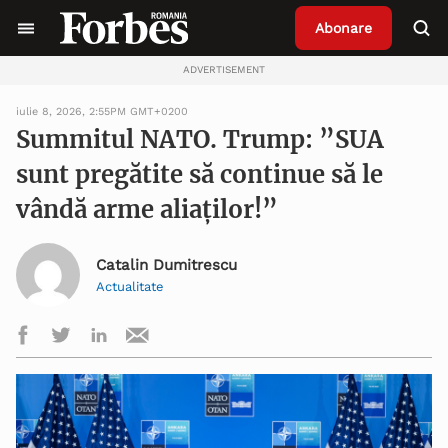
Abonare
ADVERTISEMENT
iulie 8, 2026, 2:55PM GMT+0200
Summitul NATO. Trump: ”SUA
sunt pregătite să continue să le
vândă arme aliaților!”
Catalin Dumitrescu
Actualitate