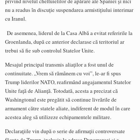
privind nivelul cheltuielilor de apărare ale Spaniei și nici
nu a readus în discuție suspendarea armistițiului interimar
cu Iranul.
De asemenea, liderul de la Casa Albă a evitat referirile la
Groenlanda, după ce anterior declarase că teritoriul ar
trebui să fie sub controlul Statelor Unite.
Mesajul principal transmis aliaților a fost unul de
continuitate. „Vrem să rămânem cu voi”, le-ar fi spus
Trump liderilor NATO, reafirmând angajamentul Statelor
Unite față de Alianță. Totodată, acesta a precizat că
Washingtonul este pregătit să continue livrările de
armament către statele aliate, indiferent de modul în care
acestea aleg să utilizeze echipamentele militare.
Declarațiile vin după o serie de afirmații controversate
făcute de Trump, inclusiv la adresa Danemarcei și a